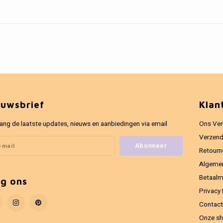
euwsbrief
Klan
ang de laatste updates, nieuws en aanbiedingen via email
Ons Ver
Verzend
Abonneer
Retourn
Algeme
Betaal
lg ons
Privacy 
Contact
Onze sh