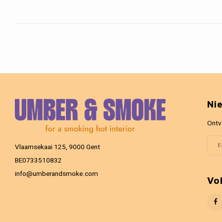
Ni
Ontv
Vlaamsekaai 125, 9000 Gent
BE0733510832
info@umberandsmoke.com
Vo