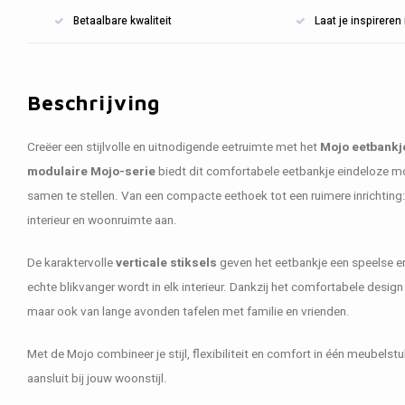
Betaalbare kwaliteit
Laat je inspirere
Beschrijving
Creëer een stijlvolle en uitnodigende eetruimte met het
Mojo eetbankj
modulaire Mojo-serie
biedt dit comfortabele eetbankje eindeloze mo
samen te stellen. Van een compacte eethoek tot een ruimere inrichting
interieur en woonruimte aan.
De karaktervolle
verticale stiksels
geven het eetbankje een speelse en 
echte blikvanger wordt in elk interieur. Dankzij het comfortabele design g
maar ook van lange avonden tafelen met familie en vrienden.
Met de Mojo combineer je stijl, flexibiliteit en comfort in één meubelstu
aansluit bij jouw woonstijl.