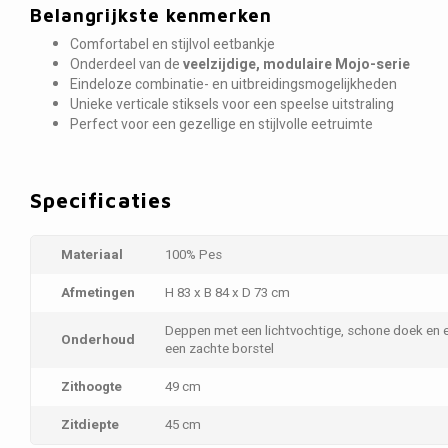
Belangrijkste kenmerken
Comfortabel en stijlvol eetbankje
Onderdeel van de
veelzijdige, modulaire Mojo-serie
Eindeloze combinatie- en uitbreidingsmogelijkheden
Unieke verticale stiksels voor een speelse uitstraling
Perfect voor een gezellige en stijlvolle eetruimte
Specificaties
Materiaal
100% Pes
Afmetingen
H 83 x B 84 x D 73 cm
Deppen met een lichtvochtige, schone doek en 
Onderhoud
een zachte borstel
Zithoogte
49 cm
Zitdiepte
45 cm