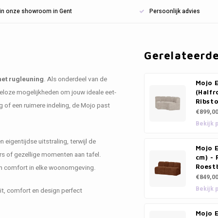
n in onze showroom in Gent
Persoonlijk advies
Gerelateerd
et rugleuning
. Als onderdeel van de
Mojo 
ndeloze mogelijkheden om jouw ideale eet-
(Halfr
Ribsto
g of een ruimere indeling, de Mojo past
€899,0
Bekijk 
eigentijdse uitstraling, terwijl de
Mojo 
rs of gezellige momenten aan tafel.
cm) - 
Roest
 en comfort in elke woonomgeving.
€849,0
Bekijk 
eit, comfort en design perfect
Mojo E