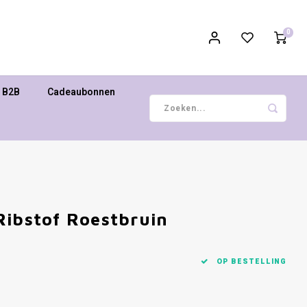
0
B2B
Cadeaubonnen
Ribstof Roestbruin
OP BESTELLING