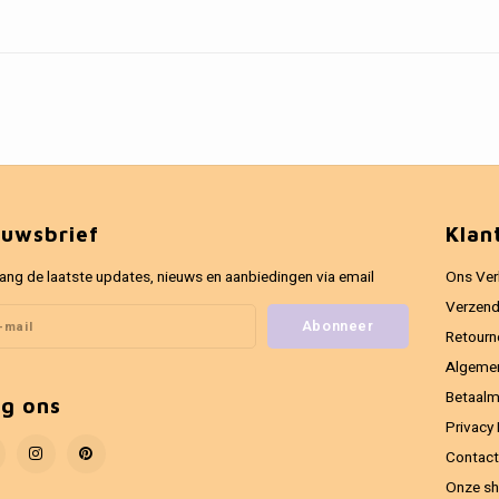
euwsbrief
Klan
ang de laatste updates, nieuws en aanbiedingen via email
Ons Ver
Verzend
Abonneer
Retourn
Algeme
Betaal
lg ons
Privacy 
Contact
Onze sh