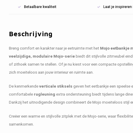
Betaalbare kwaliteit
Laat je inspirere
Beschrijving
Breng comfort en karakter naar je eetruimte met het
Mojo eetbankje m
veelzijdige, modulaire Mojo-serie
biedt dit stijlvolle zitmeubel ei
of zithoek samen te stellen. Of je nu kiest voor een compacte opstellin
zich moeiteloos aan jouw interieur en ruimte aan.
De kenmerkende
verticale stiksels
geven het eetbankje een speelse en 
comfortabele
rugleuning
extra ondersteuning biedt tijdens lange dine
Dankzij het uitnodigende design combineert de Mojo moeiteloos stijl
Creëer een warme en stijlvolle zitplek met de Mojo-serie, waar flexibilit
samenkomen.