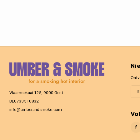
Ni
Ontv
Vlaamsekaai 125, 9000 Gent
BE0733510832
info@umberandsmoke.com
Vo