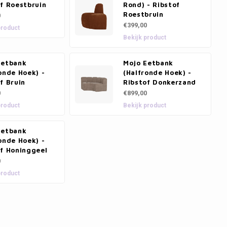
f Roestbruin
Rond) - Ribstof
Roestbruin
0
€399,00
product
Bekijk product
Eetbank
Mojo Eetbank
onde Hoek) -
(Halfronde Hoek) -
f Bruin
Ribstof Donkerzand
0
€899,00
product
Bekijk product
Eetbank
onde Hoek) -
of Honinggeel
0
product