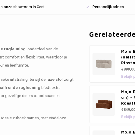
n in onze showroom in Gent
Persoonlijk advies
Gerelateerd
de rugleuning
, onderdeel van de
Mojo 
rt comfort en flexibiliteit, waardoor je
(Halfr
Ribsto
eur en leefruimte.
€899,0
Bekijk 
eke uitstraling, terwijl de
luxe stof
zorgt
halfronde rugleuning
biedt extra
Mojo 
or gezellige diners of ontspannen
cm) - 
Roest
€849,0
Bekijk 
w ideale zithoek samen, met eindeloze
Mojo E