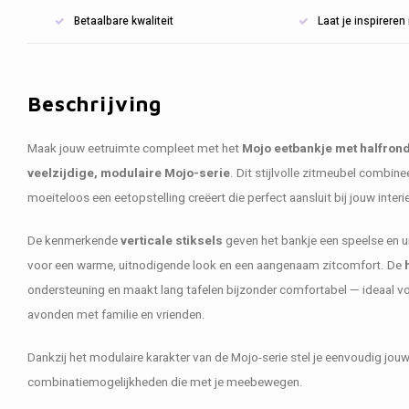
Betaalbare kwaliteit
Laat je inspirere
Beschrijving
Maak jouw eetruimte compleet met het
Mojo eetbankje met halfron
veelzijdige, modulaire Mojo-serie
. Dit stijlvolle zitmeubel combinee
moeiteloos een eetopstelling creëert die perfect aansluit bij jouw interi
De kenmerkende
verticale stiksels
geven het bankje een speelse en uni
voor een warme, uitnodigende look en een aangenaam zitcomfort. De
ondersteuning en maakt lang tafelen bijzonder comfortabel — ideaal vo
avonden met familie en vrienden.
Dankzij het modulaire karakter van de Mojo-serie stel je eenvoudig jou
combinatiemogelijkheden die met je meebewegen.