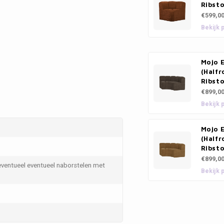
Ribsto
€599,0
Bekijk 
Mojo 
(Halfr
Ribsto
€899,0
Bekijk 
Mojo 
(Halfr
Ribst
€899,0
eventueel eventueel naborstelen met
Bekijk 