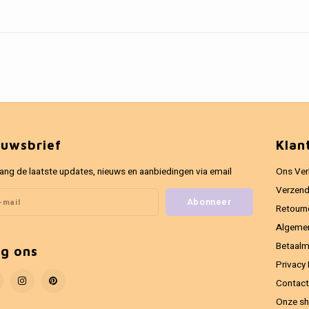
euwsbrief
Klan
ang de laatste updates, nieuws en aanbiedingen via email
Ons Ver
Verzend
Abonneer
Retourn
Algeme
Betaal
lg ons
Privacy 
Contact
Onze sh