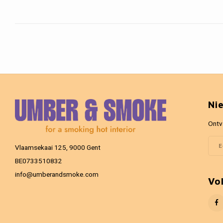
Ni
Ontv
Vlaamsekaai 125, 9000 Gent
BE0733510832
info@umberandsmoke.com
Vo