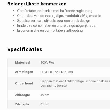
Belangrijkste kenmerken
Comfortabel eetbankje met halfronde rugleuning
Onderdeel van de
veelzijdige, modulaire Mojo-serie
Speelse verticale stiksels voor een uniek design
Eindeloze combinatie- en uitbreidingsmogelijkheden
Ergonomische en comfortabele zithouding
Specificaties
Materiaal
100% Pes
Afmetingen
H 83 x B 152 x D 73 cm
Deppen met een lichtvochtige, schone doek en 
Onderhoud
een zachte borstel
Zithoogte
49 cm
Zitdiepte
45 cm