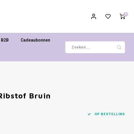
0
B2B
Cadeaubonnen
Ribstof Bruin
OP BESTELLING