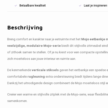
Betaalbare kwaliteit
Laat je inspirere
Beschrijving
Breng comfort en karakter naar je eetruimte met het
Mojo eetbankje m
veelzijdige, modulaire Mojo-serie
biedt dit stijlvolle zitmeubel ei
of zithoek samen te stellen. Of je nu kiest voor een compacte opstellin
zich moeiteloos aan jouw interieur en ruimte aan.
De kenmerkende
verticale stiksels
geven het eetbankje een speelse en 
comfortabele
rugleuning
extra ondersteuning biedt tijdens lange dine
Dankzij het uitnodigende design combineert de Mojo moeiteloos stijl
Creëer een warme en stijlvolle zitplek met de Mojo-serie, waar flexibilit
samenkomen.