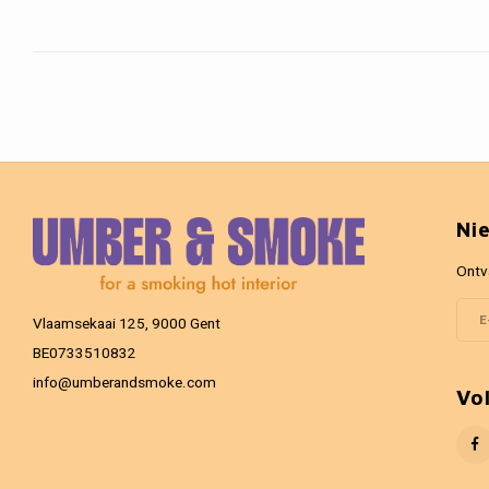
Ni
Ontv
Vlaamsekaai 125, 9000 Gent
BE0733510832
info@umberandsmoke.com
Vo