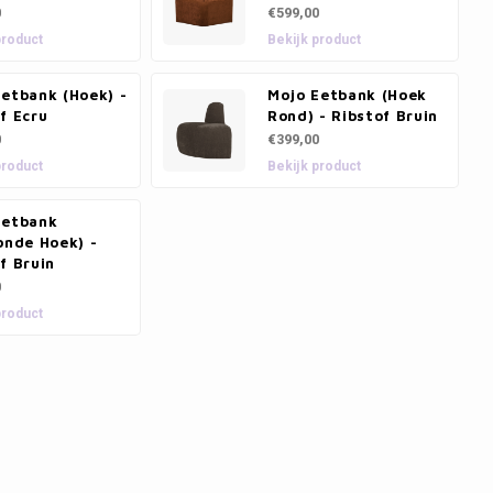
0
€599,00
product
Bekijk product
etbank (Hoek) -
Mojo Eetbank (Hoek
f Ecru
Rond) - Ribstof Bruin
0
€399,00
product
Bekijk product
Eetbank
onde Hoek) -
f Bruin
0
product