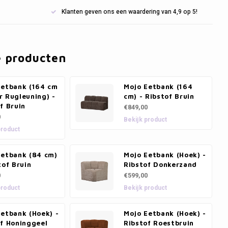
Klanten geven ons een waardering van 4,9 op 5!
e producten
Eetbank (164 cm
Mojo Eetbank (164
r Rugleuning) -
cm) - Ribstof Bruin
f Bruin
€849,00
0
Bekijk product
product
Eetbank (84 cm)
Mojo Eetbank (Hoek) -
tof Bruin
Ribstof Donkerzand
0
€599,00
product
Bekijk product
etbank (Hoek) -
Mojo Eetbank (Hoek) -
of Honinggeel
Ribstof Roestbruin