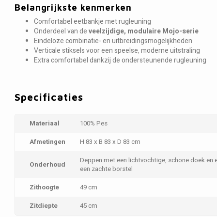
Belangrijkste kenmerken
Comfortabel eetbankje met rugleuning
Onderdeel van de
veelzijdige, modulaire Mojo-serie
Eindeloze combinatie- en uitbreidingsmogelijkheden
Verticale stiksels voor een speelse, moderne uitstraling
Extra comfortabel dankzij de ondersteunende rugleuning
Specificaties
Materiaal
100% Pes
Afmetingen
H 83 x B 83 x D 83 cm
Deppen met een lichtvochtige, schone doek en 
Onderhoud
een zachte borstel
Zithoogte
49 cm
Zitdiepte
45 cm