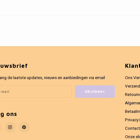
euwsbrief
Klan
ang de laatste updates, nieuws en aanbiedingen via email
Ons Ver
Verzend
Abonneer
Retourn
Algeme
Betaal
lg ons
Privacy 
Contact
Onze sh