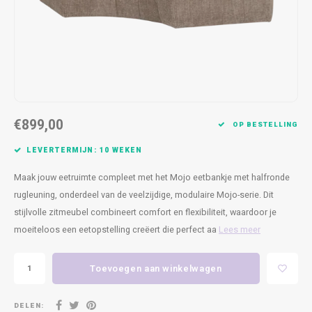
Kasten
Cobble
Spotjes
Vazen
Kleer
Badm
Bankjes
Vienna
Kussens
Vitrin
Havana
Plaids
Conso
Helsinki
Bath & Body
Nacht
€899,00
OP BESTELLING
Belvedere
Kaartjes
Kaste
LEVERTERMIJN: 10 WEKEN
Maak jouw eetruimte compleet met het Mojo eetbankje met halfronde
Isla Sofa
Textiel
Wandk
rugleuning, onderdeel van de veelzijdige, modulaire Mojo-serie. Dit
stijlvolle zitmeubel combineert comfort en flexibiliteit, waardoor je
Daydream XL
Kerst
moeiteloos een eetopstelling creëert die perfect aa
Lees meer
Geurstokjes
Toevoegen aan winkelwagen
Bloempotten
DELEN: