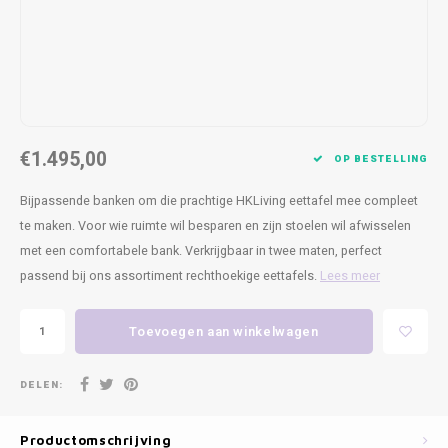
Kasten
Cobble
Spotjes
Vazen
Kleer
Badm
Bankjes
Vienna
Kussens
Vitrin
Havana
Plaids
Conso
€1.495,00
Helsinki
Bath & Body
Nacht
OP BESTELLING
Bijpassende banken om die prachtige HKLiving eettafel mee compleet
Belvedere
Kaartjes
Kaste
te maken. Voor wie ruimte wil besparen en zijn stoelen wil afwisselen
met een comfortabele bank. Verkrijgbaar in twee maten, perfect
Isla Sofa
Textiel
Wandk
passend bij ons assortiment rechthoekige eettafels.
Lees meer
Daydream XL
Kerst
Toevoegen aan winkelwagen
Geurstokjes
DELEN:
Bloempotten
Productomschrijving