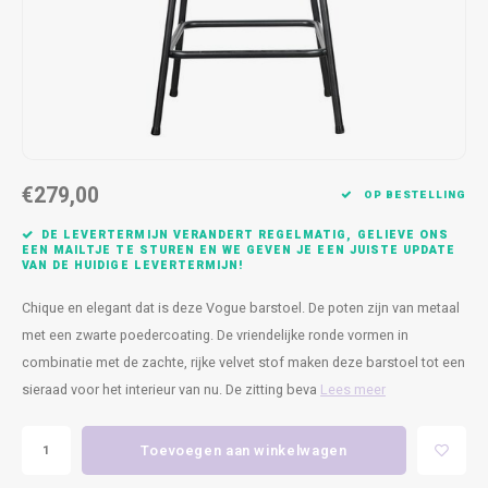
Kasten
Cobble
Spotjes
Vazen
Kleer
Badm
Bankjes
Vienna
Kussens
Vitrin
Havana
Plaids
Conso
Helsinki
Bath & Body
Nacht
€279,00
OP BESTELLING
Belvedere
Kaartjes
Kaste
DE LEVERTERMIJN VERANDERT REGELMATIG, GELIEVE ONS
EEN MAILTJE TE STUREN EN WE GEVEN JE EEN JUISTE UPDATE
VAN DE HUIDIGE LEVERTERMIJN!
Isla Sofa
Textiel
Wandk
Chique en elegant dat is deze Vogue barstoel. De poten zijn van metaal
Daydream XL
Kerst
met een zwarte poedercoating. De vriendelijke ronde vormen in
combinatie met de zachte, rijke velvet stof maken deze barstoel tot een
Geurstokjes
sieraad voor het interieur van nu. De zitting beva
Lees meer
Bloempotten
Toevoegen aan winkelwagen