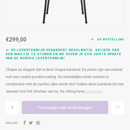
Kasten
Cobble
Spotjes
Vazen
Kleer
Badm
Bankjes
Vienna
Kussens
Vitrin
Havana
Plaids
Conso
€299,00
OP BESTELLING
Helsinki
Bath & Body
Nacht
DE LEVERTERMIJN VERANDERT REGELMATIG, GELIEVE ONS
EEN MAILTJE TE STUREN EN WE GEVEN JE EEN JUISTE UPDATE
VAN DE HUIDIGE LEVERTERMIJN!
Belvedere
Kaartjes
Kaste
Chique en elegant dat is deze Vogue barstoel. De poten zijn van metaal
Isla Sofa
Textiel
Wandk
met een zwarte poedercoating. De vriendelijke ronde vormen in
combinatie met de zachte, rijke velvet stof maken deze barstoel tot een
Daydream XL
Kerst
sieraad voor het interieur van nu. De zitting beva
Lees meer
Geurstokjes
Toevoegen aan winkelwagen
Bloempotten
DELEN: