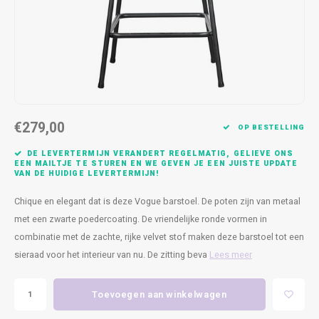
Kasten
Cobble
Spotjes
Vazen
Kleer
Badm
Bankjes
Vienna
Kussens
Vitrin
Havana
Plaids
Conso
Helsinki
Bath & Body
Nacht
€279,00
OP BESTELLING
Belvedere
Kaartjes
Kaste
DE LEVERTERMIJN VERANDERT REGELMATIG, GELIEVE ONS
EEN MAILTJE TE STUREN EN WE GEVEN JE EEN JUISTE UPDATE
VAN DE HUIDIGE LEVERTERMIJN!
Isla Sofa
Textiel
Wandk
Chique en elegant dat is deze Vogue barstoel. De poten zijn van metaal
Daydream XL
Kerst
met een zwarte poedercoating. De vriendelijke ronde vormen in
combinatie met de zachte, rijke velvet stof maken deze barstoel tot een
Geurstokjes
sieraad voor het interieur van nu. De zitting beva
Lees meer
Bloempotten
Toevoegen aan winkelwagen