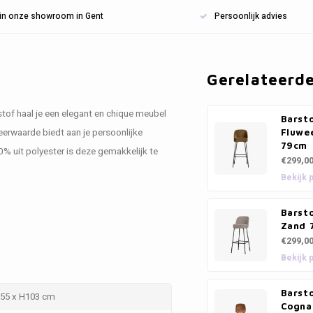
n in onze showroom in Gent
Persoonlijk advies
Gerelateerd
tof haal je een elegant en chique meubel
Barsto
meerwaarde biedt aan je persoonlijke
Fluwe
79cm
30% uit polyester is deze gemakkelijk te
€299,0
Bekijk 
Barsto
Zand 
€299,0
Bekijk 
Barsto
 55 x H103 cm
Cogna