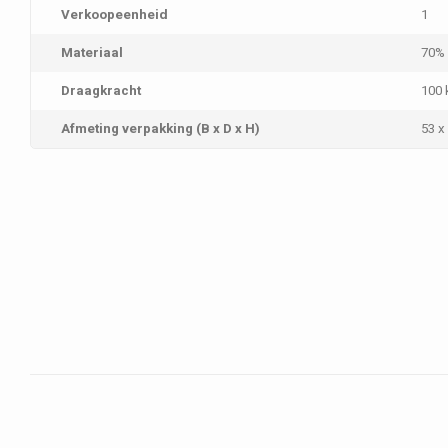
Verkoopeenheid
1
Materiaal
70% 
Draagkracht
100 
Afmeting verpakking (B x D x H)
53 x