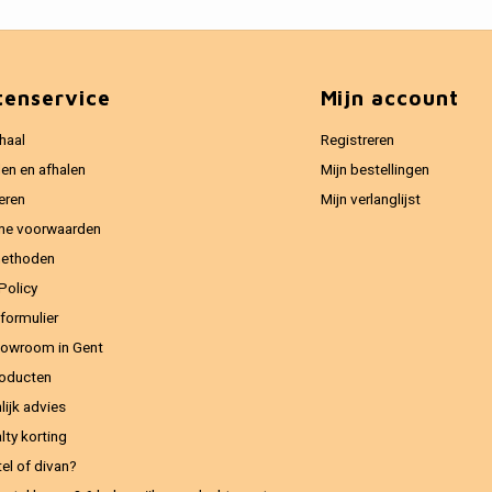
tenservice
Mijn account
haal
Registreren
en en afhalen
Mijn bestellingen
eren
Mijn verlanglijst
ne voorwaarden
methoden
Policy
formulier
owroom in Gent
oducten
lijk advies
lty korting
el of divan?