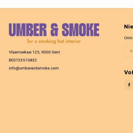
Ni
Ontv
Vlaamsekaai 125, 9000 Gent
BE0733510832
info@umberandsmoke.com
Vo