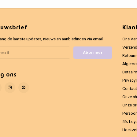
euwsbrief
Klan
ang de laatste updates, nieuws en aanbiedingen via email
Ons Ver
Verzend
Abonneer
Retourn
Algeme
Betaal
lg ons
Privacy 
Contact
Onze sh
Onze pr
Persoon
5% Loya
Hoekzet