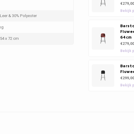
€279,0
Bekijk 
Leer & 30% Polyester
Barsto
kg
Fluwe
64cm
 54 x 72 cm
€279,0
Bekijk 
Barsto
Fluwe
€299,0
Bekijk 