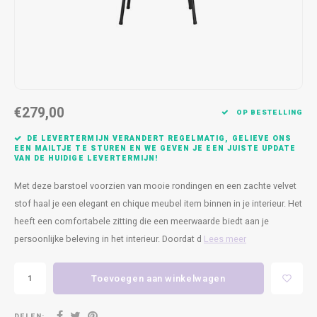
Kasten
Cobble
Spotjes
Vazen
Kleer
Badm
Bankjes
Vienna
Kussens
Vitrin
Havana
Plaids
Conso
€279,00
Helsinki
Bath & Body
Nacht
OP BESTELLING
DE LEVERTERMIJN VERANDERT REGELMATIG, GELIEVE ONS
Belvedere
Kaartjes
Kaste
EEN MAILTJE TE STUREN EN WE GEVEN JE EEN JUISTE UPDATE
VAN DE HUIDIGE LEVERTERMIJN!
Isla Sofa
Textiel
Wandk
Met deze barstoel voorzien van mooie rondingen en een zachte velvet
stof haal je een elegant en chique meubel item binnen in je interieur. Het
Daydream XL
Kerst
heeft een comfortabele zitting die een meerwaarde biedt aan je
persoonlijke beleving in het interieur. Doordat d
Lees meer
Geurstokjes
Toevoegen aan winkelwagen
Bloempotten
DELEN: