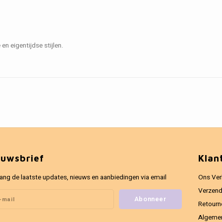
n eigentijdse stijlen.
euwsbrief
Klan
ang de laatste updates, nieuws en aanbiedingen via email
Ons Ver
Verzend
Abonneer
Retourn
Algeme