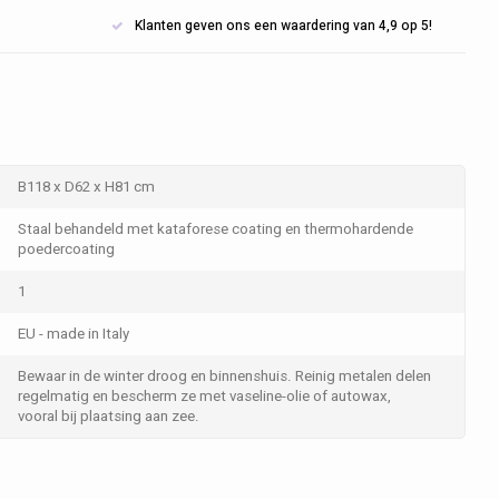
Klanten geven ons een waardering van 4,9 op 5!
B118 x D62 x H81 cm
Staal behandeld met kataforese coating en thermohardende
poedercoating
1
EU - made in Italy
Bewaar in de winter droog en binnenshuis. Reinig metalen delen
regelmatig en bescherm ze met vaseline-olie of autowax,
vooral bij plaatsing aan zee.