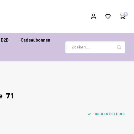
0
B2B
Cadeaubonnen
e 71
OP BESTELLING