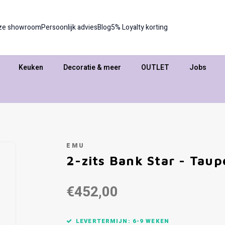
ze showroom
Persoonlijk advies
Blog
5% Loyalty korting
Keuken
Decoratie & meer
OUTLET
Jobs
EMU
2-zits Bank Star - Taup
€452,00
LEVERTERMIJN: 6-9 WEKEN