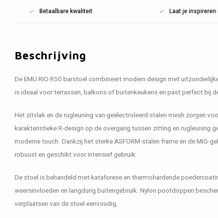
Betaalbare kwaliteit
Laat je inspirere
Beschrijving
De EMU RIO R50 barstoel combineert modern design met uitzonderlijke s
is ideaal voor terrassen, balkons of buitenkeukens en past perfect bij
Het zitvlak en de rugleuning van geëlectroleerd stalen mesh zorgen voor
karakteristieke R-design op de overgang tussen zitting en rugleuning g
moderne touch. Dankzij het sterke ASFORM-stalen frame en de MIG-gela
robuust en geschikt voor intensief gebruik.
De stoel is behandeld met kataforese en thermohardende poedercoatin
weersinvloeden en langdurig buitengebruik. Nylon pootdoppen besch
verplaatsen van de stoel eenvoudig.