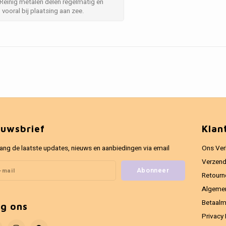
 Reinig metalen delen regelmatig en
vooral bij plaatsing aan zee.
euwsbrief
Klan
ang de laatste updates, nieuws en aanbiedingen via email
Ons Ver
Verzend
Abonneer
Retourn
Algeme
Betaal
lg ons
Privacy 