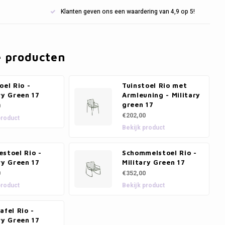
Klanten geven ons een waardering van 4,9 op 5!
e producten
oel Rio -
Tuinstoel Rio met
ry Green 17
Armleuning - Military
green 17
0
€202,00
product
Bekijk product
stoel Rio -
Schommelstoel Rio -
ry Green 17
Military Green 17
0
€352,00
product
Bekijk product
afel Rio -
ry Green 17