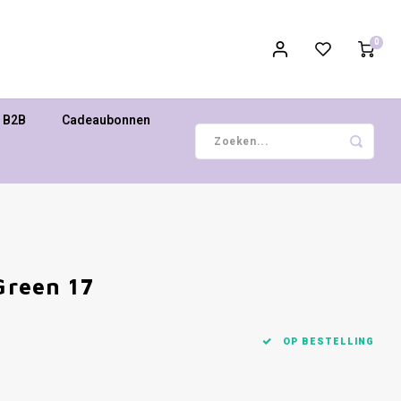
0
B2B
Cadeaubonnen
Green 17
OP BESTELLING