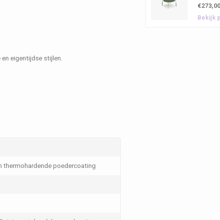
€273,0
Bekijk 
n eigentijdse stijlen.
en thermohardende poedercoating