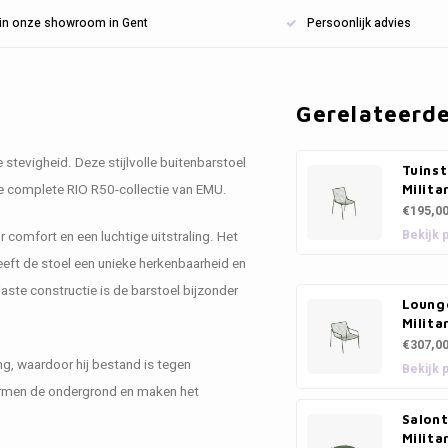
n in onze showroom in Gent
Persoonlijk advies
Gerelateerd
tevigheid. Deze stijlvolle buitenbarstoel
Tuinst
 de complete RIO R50-collectie van EMU.
Milita
€195,0
Bekijk 
 comfort en een luchtige uitstraling. Het
eeft de stoel een unieke herkenbaarheid en
ste constructie is de barstoel bijzonder
Lounge
Milita
€307,0
g, waardoor hij bestand is tegen
Bekijk 
ermen de ondergrond en maken het
Salont
Milita