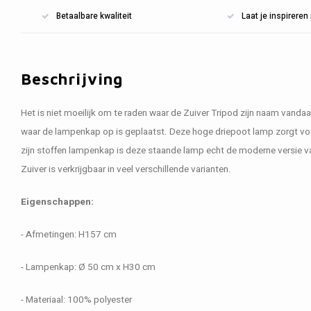
Betaalbare kwaliteit
Laat je inspirere
Beschrijving
Het is niet moeilijk om te raden waar de Zuiver Tripod zijn naam vanda
waar de lampenkap op is geplaatst. Deze hoge driepoot lamp zorgt voor
zijn stoffen lampenkap is deze staande lamp echt de moderne versie 
Zuiver is verkrijgbaar in veel verschillende varianten.
Eigenschappen:
- Afmetingen: H157 cm
- Lampenkap: Ø 50 cm x H30 cm
- Materiaal: 100% polyester