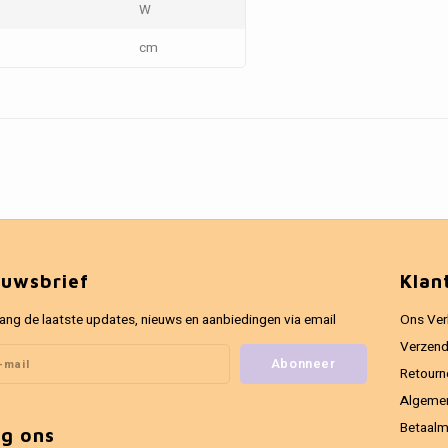
W
cm
euwsbrief
Klan
ang de laatste updates, nieuws en aanbiedingen via email
Ons Ver
Verzend
Abonneer
Retourn
Algeme
Betaal
lg ons