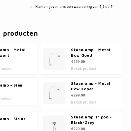
Klanten geven ons een waardering van 4,9 op 5!
e producten
lamp - Metal
Staanlamp - Metal
wart
Bow Goud
0
€299,00
product
Bekijk product
Staanlamp - Metal
amp - Sien
Bow Koper
0
€299,00
product
Bekijk product
Staanlamp Tripod -
amp - Sirius
Black/Grey
0
€229,00