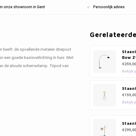
n in onze showroom in Gent
Persoonlijk advies
Gerelateerd
an heeft: de opvallende metalen driepoot
Staan
 een goede basisverlichting in huis. Met
Bow Z
€259,0
van de aloude schemerlamp. Tripod van
Bekijk 
Staanl
€159,0
Bekijk 
Staanl
€299,0