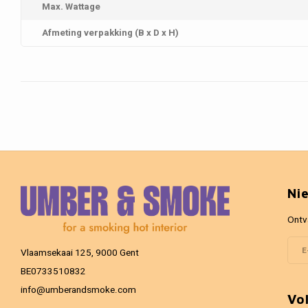
Max. Wattage
Afmeting verpakking (B x D x H)
Ni
Ontv
Vlaamsekaai 125, 9000 Gent
BE0733510832
info@umberandsmoke.com
Vo