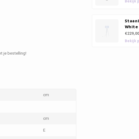
Bekijk 
Staan
White
€229,0
Bekijk 
 je bestelling!
cm
cm
E