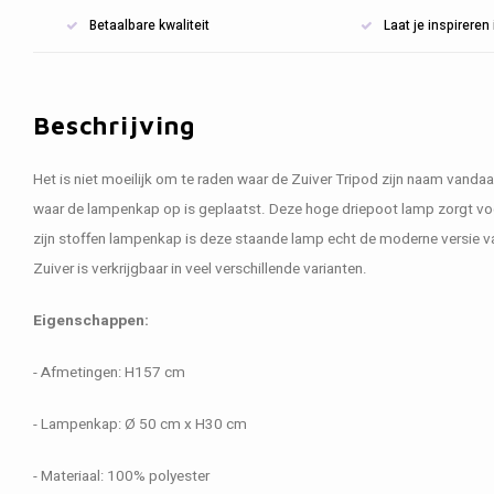
Betaalbare kwaliteit
Laat je inspirere
Beschrijving
Het is niet moeilijk om te raden waar de Zuiver Tripod zijn naam vanda
waar de lampenkap op is geplaatst. Deze hoge driepoot lamp zorgt voor
zijn stoffen lampenkap is deze staande lamp echt de moderne versie 
Zuiver is verkrijgbaar in veel verschillende varianten.
Eigenschappen:
- Afmetingen: H157 cm
- Lampenkap: Ø 50 cm x H30 cm
- Materiaal: 100% polyester