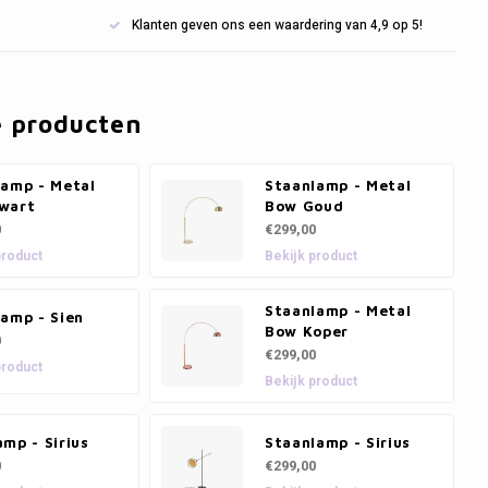
Klanten geven ons een waardering van 4,9 op 5!
e producten
lamp - Metal
Staanlamp - Metal
wart
Bow Goud
0
€299,00
product
Bekijk product
Staanlamp - Metal
amp - Sien
Bow Koper
0
€299,00
product
Bekijk product
mp - Sirius
Staanlamp - Sirius
0
€299,00