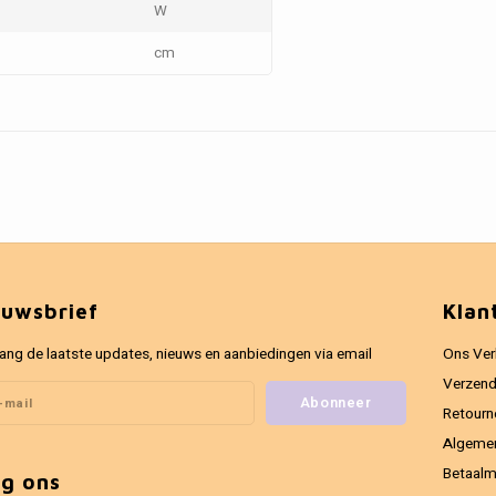
W
cm
euwsbrief
Klan
ang de laatste updates, nieuws en aanbiedingen via email
Ons Ver
Verzend
Abonneer
Retourn
Algeme
Betaal
lg ons