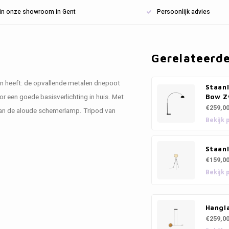
n in onze showroom in Gent
Persoonlijk advies
Gerelateerd
an heeft: de opvallende metalen driepoot
Staan
 een goede basisverlichting in huis. Met
Bow Z
€259,0
van de aloude schemerlamp. Tripod van
Bekijk 
Staanl
€159,0
Bekijk 
Hangla
€259,0