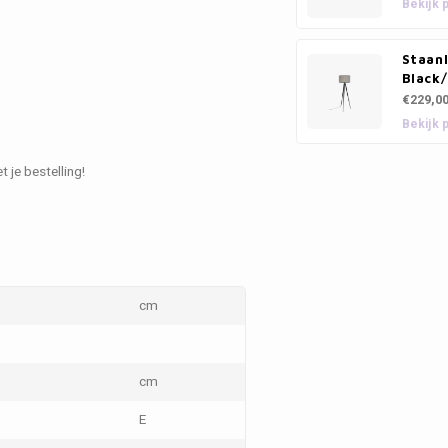
Bekijk 
Staan
Black
€229,0
Bekijk 
 je bestelling!
cm
cm
E