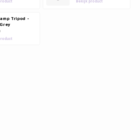
product
Bekijk product
lamp Tripod -
/Grey
0
product