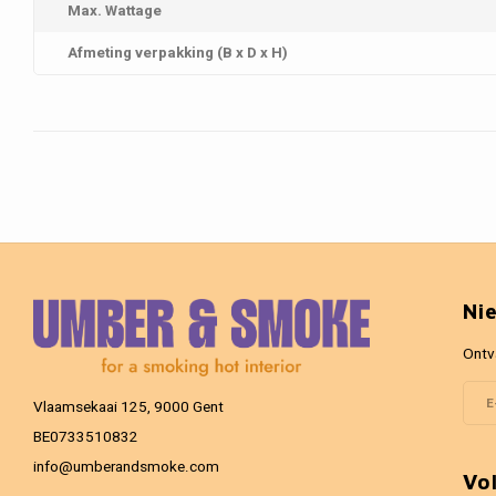
Max. Wattage
Afmeting verpakking (B x D x H)
Ni
Ontv
Vlaamsekaai 125, 9000 Gent
BE0733510832
info@umberandsmoke.com
Vo