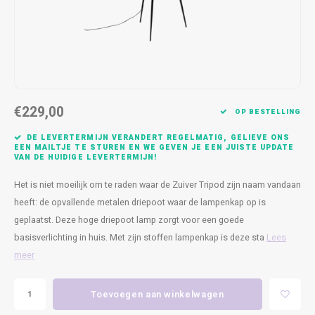
Kasten
Cobble
Spotjes
Vazen
Kleer
Badm
Bankjes
Vienna
Kussens
Vitrin
Havana
Plaids
Conso
€229,00
Helsinki
Bath & Body
Nacht
OP BESTELLING
DE LEVERTERMIJN VERANDERT REGELMATIG, GELIEVE ONS
Belvedere
Kaartjes
Kaste
EEN MAILTJE TE STUREN EN WE GEVEN JE EEN JUISTE UPDATE
VAN DE HUIDIGE LEVERTERMIJN!
Isla Sofa
Textiel
Wandk
Het is niet moeilijk om te raden waar de Zuiver Tripod zijn naam vandaan
heeft: de opvallende metalen driepoot waar de lampenkap op is
Daydream XL
Kerst
geplaatst. Deze hoge driepoot lamp zorgt voor een goede
basisverlichting in huis. Met zijn stoffen lampenkap is deze sta
Lees
Geurstokjes
meer
Bloempotten
Toevoegen aan winkelwagen