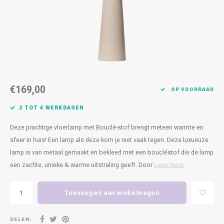
Kasten
Cobble
Spotjes
Vazen
Kleer
Badm
Bankjes
Vienna
Kussens
Vitrin
Havana
Plaids
Conso
Helsinki
Bath & Body
Nacht
€169,00
OP VOORRAAD
Belvedere
Kaartjes
Kaste
2 TOT 4 WERKDAGEN
Deze prachtige vloerlamp met Bouclé-stof brengt meteen warmte en
Isla Sofa
Textiel
Wandk
sfeer in huis! Een lamp als deze kom je niet vaak tegen. Deze luxueuze
lamp is van metaal gemaakt en bekleed met een boucléstof die de lamp
Daydream XL
Kerst
een zachte, unieke & warme uitstraling geeft. Door
Lees meer
Geurstokjes
Toevoegen aan winkelwagen
Bloempotten
DELEN: