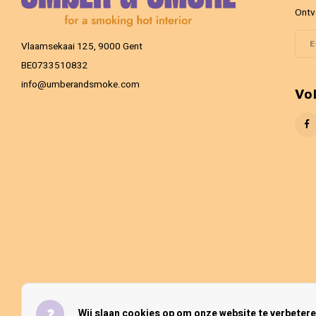
Ontv
Vlaamsekaai 125, 9000 Gent
BE0733510832
info@umberandsmoke.com
Vo
Wij slaan cookies op om onze website te verbetere