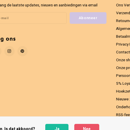
ang de laatste updates, nieuws en aanbiedingen via email
Ons Ver
Verzend
Abonneer
Retourn
Algeme
Betaal
lg ons
Privacy 
Contact
Onze sh
Onze pr
Persoon
5% Loya
Hoekzet
Nieuwe 
Onderho
RSS-fe
n. Is dat akkoord?
Ja
Nee