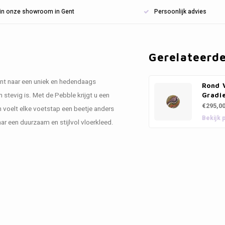
n in onze showroom in Gent
Persoonlijk advies
Gerelateerd
ent naar een uniek en hedendaags
Rond V
stevig is. Met de Pebble krijgt u een
Gradi
€295,0
on voelt elke voetstap een beetje anders
Bekijk 
ar een duurzaam en stijlvol vloerkleed.