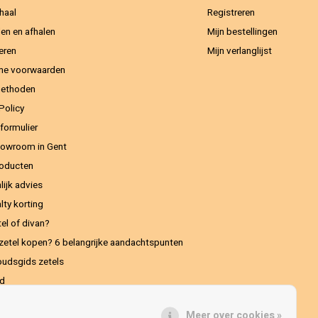
haal
Registreren
en en afhalen
Mijn bestellingen
eren
Mijn verlanglijst
ne voorwaarden
methoden
Policy
formulier
owroom in Gent
oducten
lijk advies
lty korting
el of divan?
zetel kopen? 6 belangrijke aandachtspunten
udsgids zetels
ed
Meer over cookies »