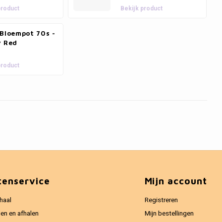
product
Bekijk product
 Bloempot 70s -
y Red
product
tenservice
Mijn account
haal
Registreren
en en afhalen
Mijn bestellingen