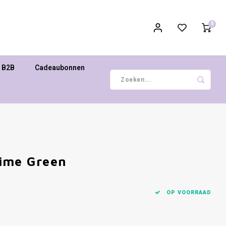
0
B2B
Cadeaubonnen
Lime Green
OP VOORRAAD