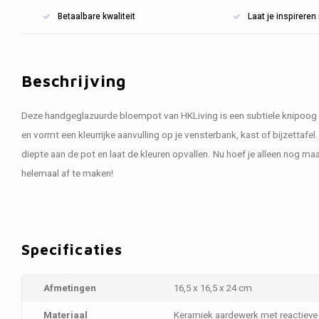
Betaalbare kwaliteit
Laat je inspirere
Beschrijving
Deze handgeglazuurde bloempot van HKLiving is een subtiele knipoog na
en vormt een kleurrijke aanvulling op je vensterbank, kast of bijzettafe
diepte aan de pot en laat de kleuren opvallen. Nu hoef je alleen nog ma
helemaal af te maken!
Specificaties
Afmetingen
16,5 x 16,5 x 24 cm
Materiaal
Keramiek aardewerk met reactieve 