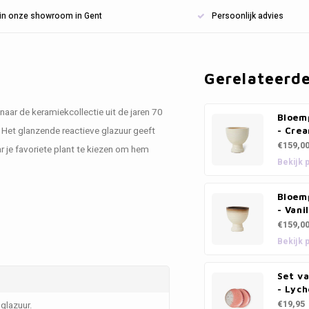
n in onze showroom in Gent
Persoonlijk advies
Gerelateerd
ar de keramiekcollectie uit de jaren 70
Bloem
l. Het glanzende reactieve glazuur geeft
- Cre
€159,0
ar je favoriete plant te kiezen om hem
Bekijk 
Bloem
- Vani
€159,0
Bekijk 
Set va
- Lyc
€19,95
glazuur.