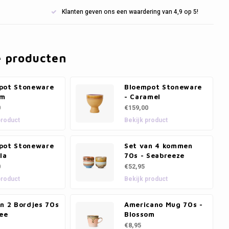
Klanten geven ons een waardering van 4,9 op 5!
e producten
pot Stoneware
Bloempot Stoneware
am
- Caramel
0
€159,00
product
Bekijk product
pot Stoneware
Set van 4 kommen
lla
70s - Seabreeze
0
€52,95
product
Bekijk product
n 2 Bordjes 70s
Americano Mug 70s -
hee
Blossom
€8,95