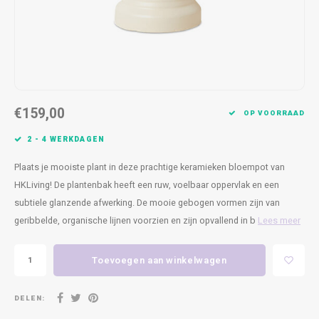
Kasten
Cobble
Spotjes
Vazen
Kleer
Badm
Bankjes
Vienna
Kussens
Vitrin
Havana
Plaids
Conso
€159,00
Helsinki
Bath & Body
Nacht
OP VOORRAAD
2 - 4 WERKDAGEN
Belvedere
Kaartjes
Kaste
Plaats je mooiste plant in deze prachtige keramieken bloempot van
Isla Sofa
Textiel
Wandk
HKLiving! De plantenbak heeft een ruw, voelbaar oppervlak en een
subtiele glanzende afwerking. De mooie gebogen vormen zijn van
Daydream XL
Kerst
geribbelde, organische lijnen voorzien en zijn opvallend in b
Lees meer
Geurstokjes
Toevoegen aan winkelwagen
Bloempotten
DELEN: