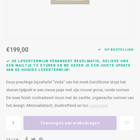
Kasten
Cobble
Spotjes
Vazen
Kleer
Badm
Bankjes
Vienna
Kussens
Vitrin
Havana
Plaids
Conso
€199,00
Helsinki
Bath & Body
Nacht
OP BESTELLING
DE LEVERTERMIJN VERANDERT REGELMATIG, GELIEVE ONS
Belvedere
Kaartjes
Kaste
EEN MAILTJE TE STUREN EN WE GEVEN JE EEN JUISTE UPDATE
VAN DE HUIDIGE LEVERTERMIJN!
Isla Sofa
Textiel
Wandk
Deze prachtige bijzettafel "Veda" van het merk Dutchbone stopt het
stenen tijdperk in een nieuw jasje met zijn mooie grove, ronde vormen.
Daydream XL
Kerst
De ruwe finish contrasteert mooi met de zachte, organische vormen van
het design. Minimalistisch, doeltreffend en toc
Lees meer
Geurstokjes
Toevoegen aan winkelwagen
Bloempotten
DELEN: