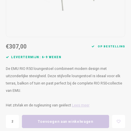
Kasten
Cobble
Spotjes
Vazen
Kleer
Badm
Bankjes
Vienna
Kussens
Vitrin
Havana
Plaids
Conso
€307,00
Helsinki
Bath & Body
Nacht
OP BESTELLING
LEVERTERMIJN: 6-9 WEKEN
Belvedere
Kaartjes
Kaste
De EMU RIO R50 loungestoel combineert modern design met
Isla Sofa
Textiel
Wandk
uitzonderlijke stevigheid. Deze stijlvolle loungestoel is ideaal voor elk
terras, balkon of tuin en past perfect bij de complete RIO R50-collectie
Daydream XL
Kerst
van EMU.
Geurstokjes
Het zitvlak en de rugleuning van geëlect
Lees meer
Bloempotten
Toevoegen aan winkelwagen