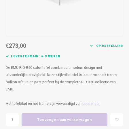
Kasten
Cobble
Spotjes
Vazen
Kleer
Badm
Bankjes
Vienna
Kussens
Vitrin
Havana
Plaids
Conso
€273,00
Helsinki
Bath & Body
Nacht
OP BESTELLING
LEVERTERMIJN: 6-9 WEKEN
Belvedere
Kaartjes
Kaste
De EMU RIO R50 salontafel combineert modern design met
Isla Sofa
Textiel
Wandk
uitzonderlijke stevigheid. Deze stijlvolle tafel is ideaal voor elk terras,
balkon of tuin en past perfect bij de complete RIO R50-collectie van
Daydream XL
Kerst
EMU.
Geurstokjes
Het tafelblad en het frame zijn vervaardigd van
Lees meer
Bloempotten
Toevoegen aan winkelwagen