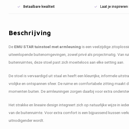
Betaalbare kwaliteit
Laat je inspirere
Beschrijving
De
EMU STAR tuinstoel met armleuning
is een veelzijdige zitoplossi
uiteenlopende buitenomgevingen, zowel privé als projectmatig. Van r
buitenruimtes, deze stoel past zich moeiteloos aan elke setting aan.
De stoel is vervaardigd uit staal en heeft een kleurrijke, informele uitstr
vrolijke en ontspannen sfeer. De ruime en comfortabele zitting maakt 
momenten buiten. De armleuningen zorgen daarbij voor extra onderste
Het strakke en lineaire design integreert zich op natuurlijke wijze in ied
van de buitenruimte. Voor extra comfort is een bijpassend kussen verk
uitnodigender wordt.