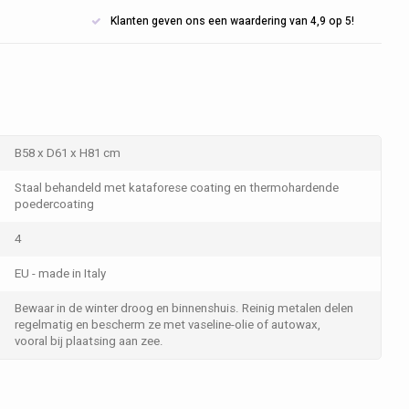
Klanten geven ons een waardering van 4,9 op 5!
B58 x D61 x H81 cm
Staal behandeld met kataforese coating en thermohardende
poedercoating
4
EU - made in Italy
Bewaar in de winter droog en binnenshuis. Reinig metalen delen
regelmatig en bescherm ze met vaseline-olie of autowax,
vooral bij plaatsing aan zee.