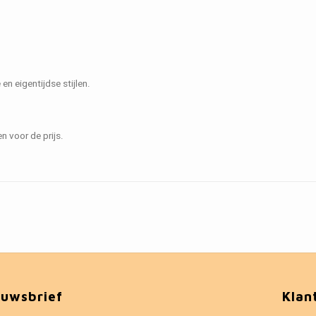
n eigentijdse stijlen.
n voor de prijs.
euwsbrief
Klan