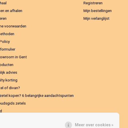
haal
Registreren
en en afhalen
Mijn bestellingen
eren
Mijn verlanglijst
ne voorwaarden
methoden
Policy
formulier
owroom in Gent
oducten
lijk advies
lty korting
el of divan?
zetel kopen? 6 belangrijke aandachtspunten
udsgids zetels
ed
Meer over cookies »