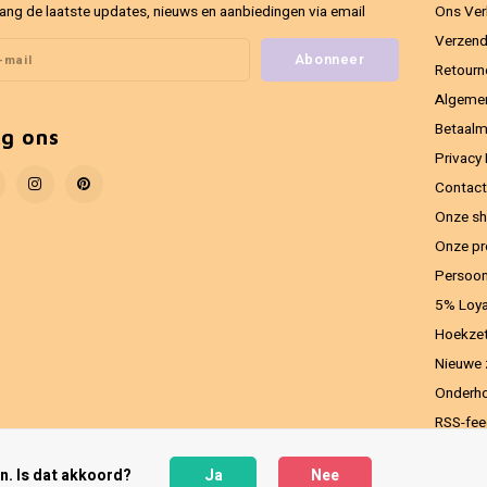
ang de laatste updates, nieuws en aanbiedingen via email
Ons Ver
Verzend
Abonneer
Retourn
Algeme
Betaal
lg ons
Privacy 
Contact
Onze sh
Onze pr
Persoon
5% Loya
Hoekzet
Nieuwe 
Onderho
RSS-fe
n. Is dat akkoord?
Ja
Nee