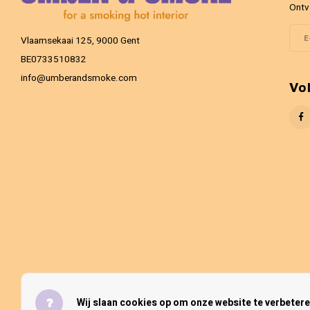
Ontv
Vlaamsekaai 125, 9000 Gent
BE0733510832
info@umberandsmoke.com
Vo
Wij slaan cookies op om onze website te verbetere