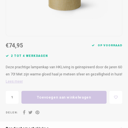
Kasten
Cobble
Spotjes
Vazen
Kleer
Badm
Bankjes
Vienna
Kussens
Vitrin
Havana
Plaids
Conso
€74,95
Helsinki
Bath & Body
Nacht
OP VOORRAAD
2 TOT 4 WERKDAGEN
Belvedere
Kaartjes
Kaste
Deze prachtige lampenkap van HKLiving is geïnspireerd door de jaren 60
Isla Sofa
Textiel
Wandk
en 70! Met zijn warme gloed haal je meteen sfeer en gezelligheid in huis!
Lees meer
Daydream XL
Kerst
Toevoegen aan winkelwagen
Geurstokjes
DELEN:
Bloempotten