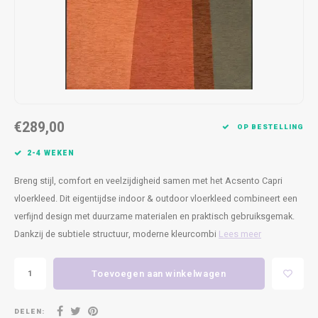
Kasten
Cobble
Spotjes
Vazen
Kleer
Badm
Bankjes
Vienna
Kussens
Vitrin
Havana
Plaids
Conso
Helsinki
Bath & Body
Nacht
€289,00
OP BESTELLING
Belvedere
Kaartjes
Kaste
2-4 WEKEN
Breng stijl, comfort en veelzijdigheid samen met het Acsento Capri
Isla Sofa
Textiel
Wandk
vloerkleed. Dit eigentijdse indoor & outdoor vloerkleed combineert een
verfijnd design met duurzame materialen en praktisch gebruiksgemak.
Daydream XL
Kerst
Dankzij de subtiele structuur, moderne kleurcombi
Lees meer
Geurstokjes
Toevoegen aan winkelwagen
Bloempotten
DELEN: