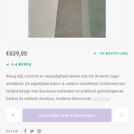
Kasten
Cobble
Spotjes
Vazen
Kleer
Badm
Bankjes
Vienna
Kussens
Vitrin
Havana
Plaids
Conso
Helsinki
Bath & Body
Nacht
€639,00
OP BESTELLING
Belvedere
Kaartjes
Kaste
2-4 WEKEN
Breng stijl, comfort en veelzijdigheid samen met het Acsento Capri
Isla Sofa
Textiel
Wandk
vloerkleed. Dit eigentijdse indoor & outdoor vloerkleed combineert een
verfijnd design met duurzame materialen en praktisch gebruiksgemak.
Daydream XL
Kerst
Dankzij de subtiele structuur, moderne kleurcombi
Lees meer
Geurstokjes
Toevoegen aan winkelwagen
Bloempotten
DELEN: