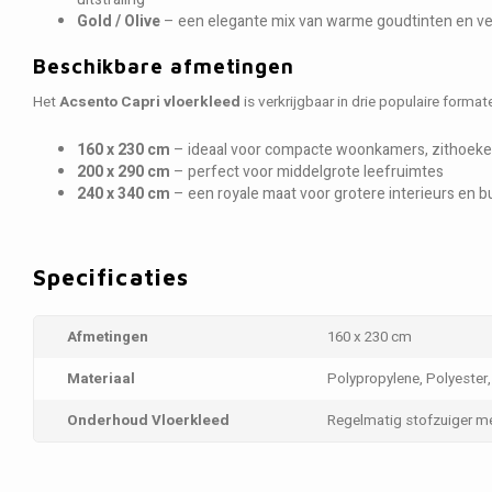
Gold / Olive
– een elegante mix van warme goudtinten en verf
Beschikbare afmetingen
Het
Acsento Capri vloerkleed
is verkrijgbaar in drie populaire format
160 x 230 cm
– ideaal voor compacte woonkamers, zithoeke
200 x 290 cm
– perfect voor middelgrote leefruimtes
240 x 340 cm
– een royale maat voor grotere interieurs en b
Specificaties
Afmetingen
160 x 230 cm
Materiaal
Polypropylene, Polyester,
Onderhoud Vloerkleed
Regelmatig stofzuiger m