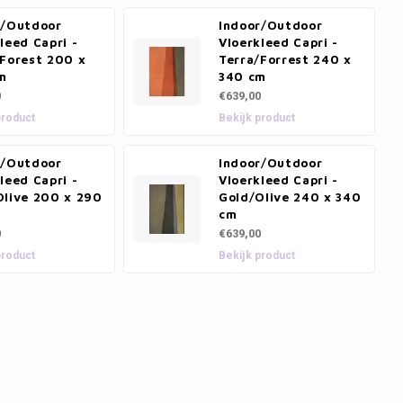
r/Outdoor
Indoor/Outdoor
leed Capri -
Vloerkleed Capri -
/Forest 200 x
Terra/Forrest 240 x
m
340 cm
0
€639,00
product
Bekijk product
r/Outdoor
Indoor/Outdoor
leed Capri -
Vloerkleed Capri -
Olive 200 x 290
Gold/Olive 240 x 340
cm
0
€639,00
product
Bekijk product