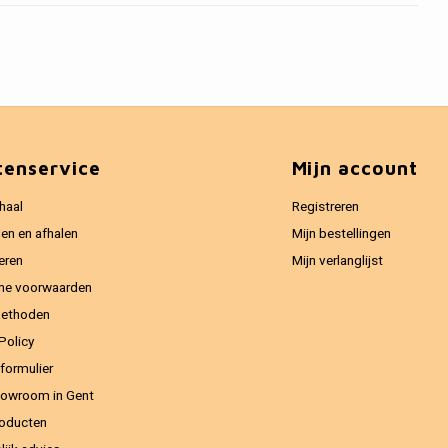
tenservice
Mijn account
haal
Registreren
en en afhalen
Mijn bestellingen
eren
Mijn verlanglijst
ne voorwaarden
methoden
Policy
formulier
owroom in Gent
oducten