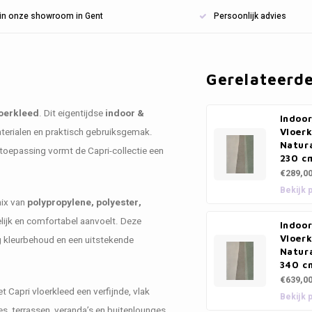
n in onze showroom in Gent
Persoonlijk advies
Gerelateerd
loerkleed
. Dit eigentijdse
indoor &
Indoo
terialen en praktisch gebruiksgemak.
Vloerk
Natur
 toepassing vormt de Capri-collectie een
230 c
€289,0
Bekijk 
mix van
polypropylene, polyester,
lijk en comfortabel aanvoelt. Deze
Indoo
Vloerk
g kleurbehoud en een uitstekende
Natur
340 c
€639,0
t Capri vloerkleed een verfijnde, vlak
Bekijk 
s, terrassen, veranda’s en buitenlounges.