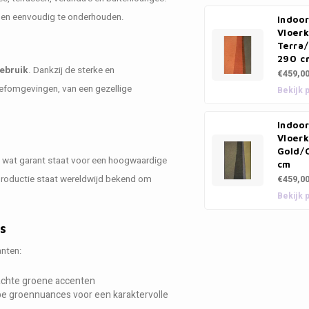
ik en eenvoudig te onderhouden.
Indoo
Vloerk
Terra
290 c
gebruik
. Dankzij de sterke en
€459,0
leefomgevingen, van een gezellige
Bekijk 
Indoo
Vloerk
Gold/
, wat garant staat voor een hoogwaardige
cm
lproductie staat wereldwijd bekend om
€459,0
Bekijk 
es
anten:
zachte groene accenten
e groennuances voor een karaktervolle