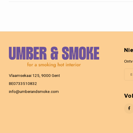
Ni
Ontv
Vlaamsekaai 125, 9000 Gent
BE0733510832
info@umberandsmoke.com
Vo