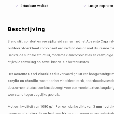
Betaalbare kwaliteit
Laat je inspirere
Beschrijving
Breng stijl, comfort en veelzijdigheid samen met het
Acsento Capri v
outdoor vloerkleed
combineert een verfijnd design met duurzame ma
Dankzij de subtiele structuur, moderne kleurcombinaties en veelzijdige
stijlvolle aanvulling op zowel binnen- als buitenruimtes.
Het
Acsento Capri vloerkleed
is vervaardigd uit een hoogwaardige 
acrylic en chenille
, waardoor het vloerkleed sterk, onderhoudsvriende
duurzame materiaalcombinatie zorgt voor een mooie textuur, langduri
weerstand tegen dagelijks gebruik.
Met een kwaliteit van
1080 g/m²
en een slanke dikte van
3 mm
heeft he
geweven uitstraling die perfect geschikt is voor woonkamers, eetruimte