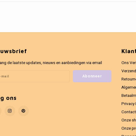
euwsbrief
Klan
ang de laatste updates, nieuws en aanbiedingen via email
Ons Ver
Verzend
Abonneer
Retourn
Algeme
Betaal
lg ons
Privacy 
Contact
Onze sh
Onze pr