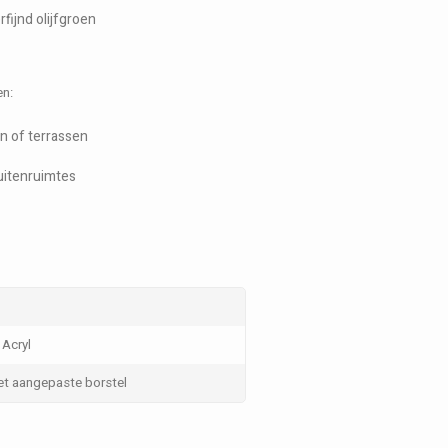
ijnd olijfgroen
en:
n of terrassen
uitenruimtes
 Acryl
et aangepaste borstel