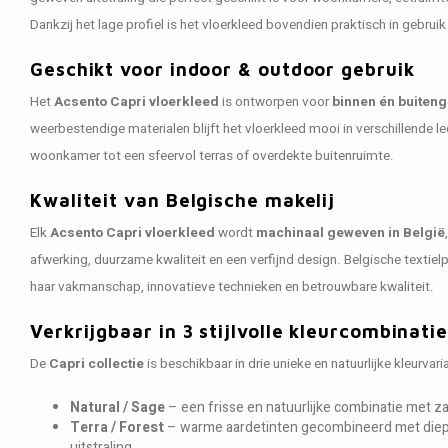
Dankzij het lage profiel is het vloerkleed bovendien praktisch in gebru
Geschikt voor indoor & outdoor gebruik
Het
Acsento Capri vloerkleed
is ontworpen voor
binnen én buiten
weerbestendige materialen blijft het vloerkleed mooi in verschillende 
woonkamer tot een sfeervol terras of overdekte buitenruimte.
Kwaliteit van Belgische makelij
Elk
Acsento Capri vloerkleed
wordt
machinaal geweven in België
afwerking, duurzame kwaliteit en een verfijnd design. Belgische textie
haar vakmanschap, innovatieve technieken en betrouwbare kwaliteit.
Verkrijgbaar in 3 stijlvolle kleurcombinati
De
Capri collectie
is beschikbaar in drie unieke en natuurlijke kleurvari
Natural / Sage
– een frisse en natuurlijke combinatie met 
Terra / Forest
– warme aardetinten gecombineerd met diep
uitstraling