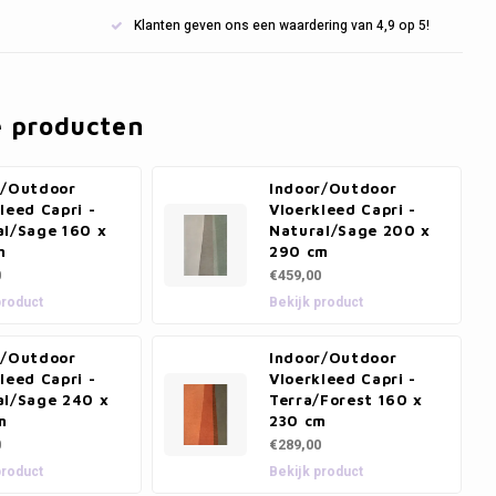
Klanten geven ons een waardering van 4,9 op 5!
e producten
r/Outdoor
Indoor/Outdoor
leed Capri -
Vloerkleed Capri -
al/Sage 160 x
Natural/Sage 200 x
m
290 cm
0
€459,00
product
Bekijk product
r/Outdoor
Indoor/Outdoor
leed Capri -
Vloerkleed Capri -
al/Sage 240 x
Terra/Forest 160 x
m
230 cm
0
€289,00
product
Bekijk product