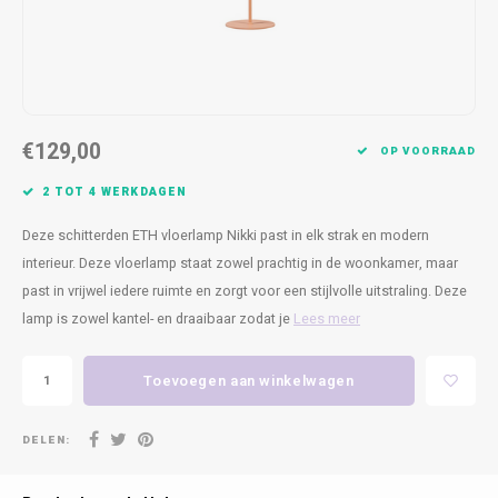
Kasten
Cobble
Spotjes
Vazen
Kleer
Badm
Bankjes
Vienna
Kussens
Vitrin
Havana
Plaids
Conso
€129,00
OP VOORRAAD
Helsinki
Bath & Body
Nacht
2 TOT 4 WERKDAGEN
Belvedere
Kaartjes
Kaste
Deze schitterden ETH vloerlamp Nikki past in elk strak en modern
interieur. Deze vloerlamp staat zowel prachtig in de woonkamer, maar
Isla Sofa
Textiel
Wandk
past in vrijwel iedere ruimte en zorgt voor een stijlvolle uitstraling. Deze
lamp is zowel kantel- en draaibaar zodat je
Lees meer
Daydream XL
Kerst
Toevoegen aan winkelwagen
Geurstokjes
DELEN:
Bloempotten