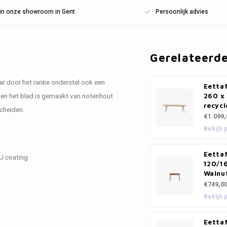
n in onze showroom in Gent
Persoonlijk advies
Gerelateerd
ar door het ranke onderstel ook een
Eetta
l en het blad is gemaakt van notenhout
260 x
recycl
rscheiden.
€1.099,
Bekijk 
Eettaf
PU coating
120/1
Walnu
€749,0
Bekijk 
Eettaf