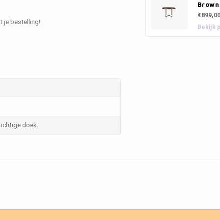
Brown
€899,0
 je bestelling!
Bekijk 
ochtige doek