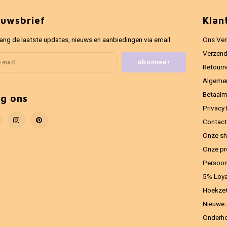
euwsbrief
Klan
ang de laatste updates, nieuws en aanbiedingen via email
Ons Ver
Verzend
Abonneer
Retourn
Algeme
Betaal
lg ons
Privacy 
Contact
Onze sh
Onze pr
Persoon
5% Loya
Hoekzet
Nieuwe 
Onderho