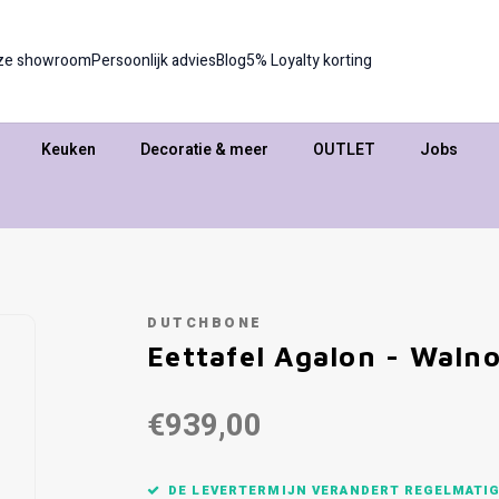
ze showroom
Persoonlijk advies
Blog
5% Loyalty korting
Keuken
Decoratie & meer
OUTLET
Jobs
DUTCHBONE
Eettafel Agalon - Waln
€939,00
DE LEVERTERMIJN VERANDERT REGELMATIG,