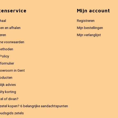
tenservice
Mijn account
haal
Registreren
en en afhalen
Mijn bestellingen
eren
Mijn verlanglijst
ne voorwaarden
methoden
Policy
formulier
owroom in Gent
oducten
lijk advies
lty korting
el of divan?
zetel kopen? 6 belangrijke aandachtspunten
udsgids zetels