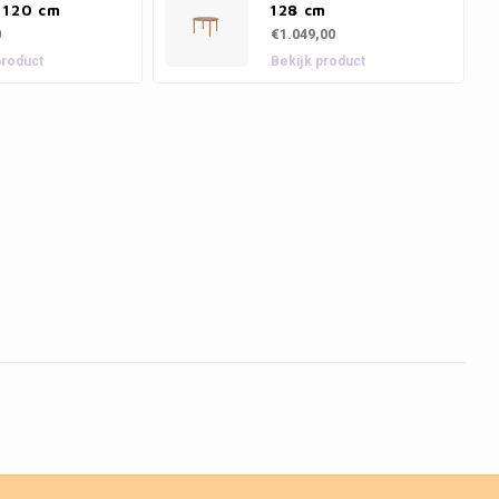
 120 cm
128 cm
0
€1.049,00
product
Bekijk product