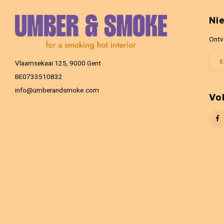
Ni
Ontv
Vlaamsekaai 125, 9000 Gent
BE0733510832
info@umberandsmoke.com
Vo