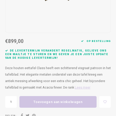
Kasten
Cobble
Spotjes
Vazen
Kleer
Badm
Bankjes
Vienna
Kussens
Vitrin
Havana
Plaids
Conso
€899,00
Helsinki
Bath & Body
Nacht
OP BESTELLING
DE LEVERTERMIJN VERANDERT REGELMATIG, GELIEVE ONS
Belvedere
Kaartjes
Kaste
EEN MAILTJE TE STUREN EN WE GEVEN JE EEN JUISTE UPDATE
VAN DE HUIDIGE LEVERTERMIJN!
Isla Sofa
Textiel
Wandk
Deze houten eettafel Class heeft een schitterend visgraat patroon in het
tafelblad. Het elegante metalen onderstel van deze tafel kreeg een
Daydream XL
Kerst
antiek messing afwerking voor een extra chic geheel. Het bijzondere
tafelblad is gemaakt met Acacia fineer. De rank
Lees meer
Geurstokjes
Toevoegen aan winkelwagen
Bloempotten
DELEN: