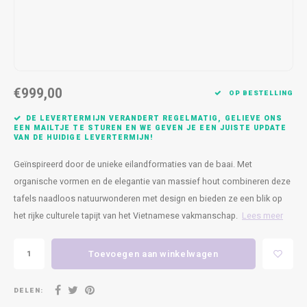
Kasten
Cobble
Spotjes
Vazen
Kleer
Badm
Bankjes
Vienna
Kussens
Vitrin
Havana
Plaids
Conso
€999,00
OP BESTELLING
Helsinki
Bath & Body
Nacht
DE LEVERTERMIJN VERANDERT REGELMATIG, GELIEVE ONS
EEN MAILTJE TE STUREN EN WE GEVEN JE EEN JUISTE UPDATE
VAN DE HUIDIGE LEVERTERMIJN!
Belvedere
Kaartjes
Kaste
Geïnspireerd door de unieke eilandformaties van de baai. Met
Isla Sofa
Textiel
Wandk
organische vormen en de elegantie van massief hout combineren deze
tafels naadloos natuurwonderen met design en bieden ze een blik op
Daydream XL
Kerst
het rijke culturele tapijt van het Vietnamese vakmanschap.
Lees meer
Geurstokjes
Toevoegen aan winkelwagen
Bloempotten
DELEN: