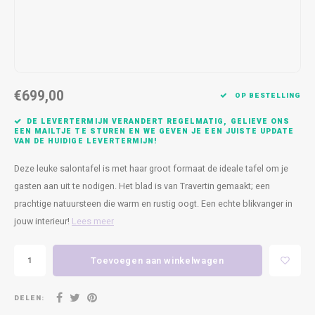
Kasten
Cobble
Spotjes
Vazen
Kleer
Badm
Bankjes
Vienna
Kussens
Vitrin
Havana
Plaids
Conso
€699,00
OP BESTELLING
Helsinki
Bath & Body
Nacht
DE LEVERTERMIJN VERANDERT REGELMATIG, GELIEVE ONS
EEN MAILTJE TE STUREN EN WE GEVEN JE EEN JUISTE UPDATE
VAN DE HUIDIGE LEVERTERMIJN!
Belvedere
Kaartjes
Kaste
Deze leuke salontafel is met haar groot formaat de ideale tafel om je
Isla Sofa
Textiel
Wandk
gasten aan uit te nodigen. Het blad is van Travertin gemaakt; een
prachtige natuursteen die warm en rustig oogt. Een echte blikvanger in
Daydream XL
Kerst
jouw interieur!
Lees meer
Geurstokjes
Toevoegen aan winkelwagen
Bloempotten
DELEN: