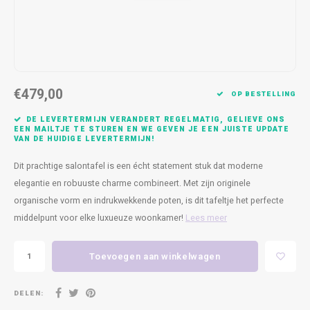
Kasten
Cobble
Spotjes
Vazen
Kleer
Badm
Bankjes
Vienna
Kussens
Vitrin
Havana
Plaids
Conso
€479,00
OP BESTELLING
Helsinki
Bath & Body
Nacht
DE LEVERTERMIJN VERANDERT REGELMATIG, GELIEVE ONS
EEN MAILTJE TE STUREN EN WE GEVEN JE EEN JUISTE UPDATE
VAN DE HUIDIGE LEVERTERMIJN!
Belvedere
Kaartjes
Kaste
Dit prachtige salontafel is een écht statement stuk dat moderne
Isla Sofa
Textiel
Wandk
elegantie en robuuste charme combineert. Met zijn originele
organische vorm en indrukwekkende poten, is dit tafeltje het perfecte
Daydream XL
Kerst
middelpunt voor elke luxueuze woonkamer!
Lees meer
Geurstokjes
Toevoegen aan winkelwagen
Bloempotten
DELEN: