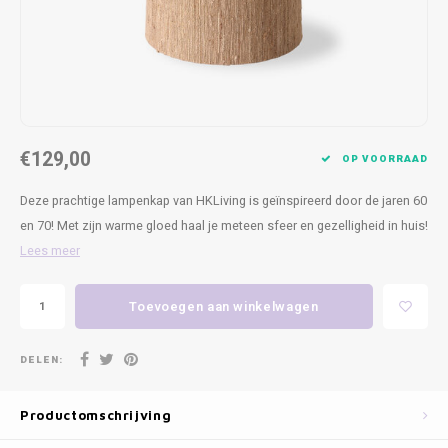
Kasten
Cobble
Spotjes
Vazen
Kleer
Badm
Bankjes
Vienna
Kussens
Vitrin
Havana
Plaids
Conso
€129,00
Helsinki
Bath & Body
Nacht
OP VOORRAAD
Deze prachtige lampenkap van HKLiving is geïnspireerd door de jaren 60
Belvedere
Kaartjes
Kaste
en 70! Met zijn warme gloed haal je meteen sfeer en gezelligheid in huis!
Lees meer
Isla Sofa
Textiel
Wandk
Toevoegen aan winkelwagen
Daydream XL
Kerst
Geurstokjes
DELEN:
Bloempotten
Productomschrijving