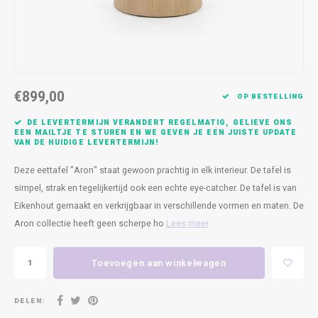
Kasten
Cobble
Spotjes
Vazen
Kleer
Badm
Bankjes
Vienna
Kussens
Vitrin
Havana
Plaids
Conso
€899,00
OP BESTELLING
Helsinki
Bath & Body
Nacht
DE LEVERTERMIJN VERANDERT REGELMATIG, GELIEVE ONS
EEN MAILTJE TE STUREN EN WE GEVEN JE EEN JUISTE UPDATE
VAN DE HUIDIGE LEVERTERMIJN!
Belvedere
Kaartjes
Kaste
Deze eettafel "Aron" staat gewoon prachtig in elk interieur. De tafel is
Isla Sofa
Textiel
Wandk
simpel, strak en tegelijkertijd ook een echte eye-catcher. De tafel is van
Eikenhout gemaakt en verkrijgbaar in verschillende vormen en maten. De
Daydream XL
Kerst
Aron collectie heeft geen scherpe ho
Lees meer
Geurstokjes
Toevoegen aan winkelwagen
Bloempotten
DELEN: