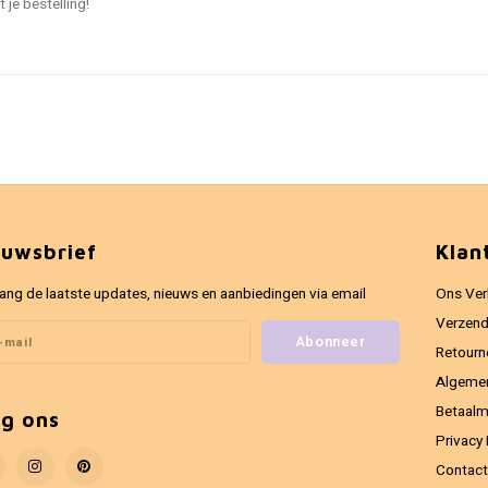
 je bestelling!
euwsbrief
Klan
ang de laatste updates, nieuws en aanbiedingen via email
Ons Ver
Verzend
Abonneer
Retourn
Algeme
Betaal
lg ons
Privacy 
Contact