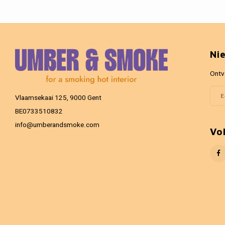
Ni
Ontv
Vlaamsekaai 125, 9000 Gent
BE0733510832
info@umberandsmoke.com
Vo