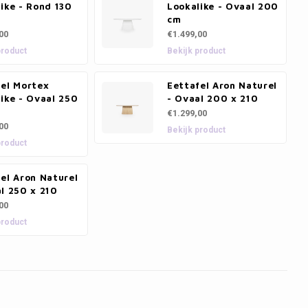
ike - Rond 130
Lookalike - Ovaal 200
cm
00
€1.499,00
product
Bekijk product
fel Mortex
Eettafel Aron Naturel
ike - Ovaal 250
- Ovaal 200 x 210
€1.299,00
00
Bekijk product
product
el Aron Naturel
l 250 x 210
00
product