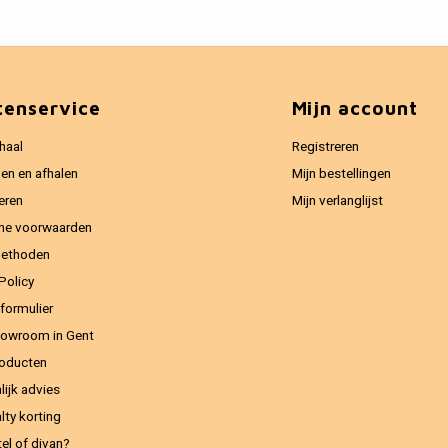
tenservice
Mijn account
haal
Registreren
en en afhalen
Mijn bestellingen
eren
Mijn verlanglijst
ne voorwaarden
methoden
Policy
formulier
owroom in Gent
oducten
lijk advies
lty korting
el of divan?