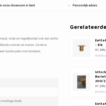
n in onze showroom in Gent
Persoonlijk advies
Gerelateerd
impel, strak en tegelijkertijd ook een echte
Eettaf
chillende vormen en maten. De Aron
- Eik
€1.299,
r een huishouden met kinderen.
Bekijk 
Uitsch
Barlet
200/2
€1.239,
Bekijk 
/vochtige doek.
Eetta