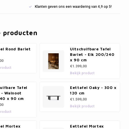
Klanten geven ons een waardering van 4,9 op 5!
e producten
el Rond Barlet
Uitschuifbare Tafel
Barlet - Eik 200/240
x 90 cm
00
€1.399,00
product
Bekijk product
uifbare Tafel
Eettafel Oaky - 300 x
 - Walnoot
120 cm
40 x 90 cm
€1.599,00
00
Bekijk product
product
fel Mortex
Eettafel Mortex