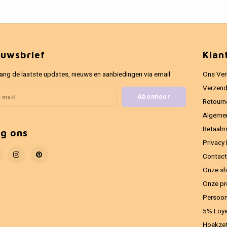
euwsbrief
Klan
ang de laatste updates, nieuws en aanbiedingen via email
Ons Ver
Verzend
Abonneer
Retourn
Algeme
Betaal
lg ons
Privacy 
Contact
Onze sh
Onze pr
Persoon
5% Loya
Hoekzet