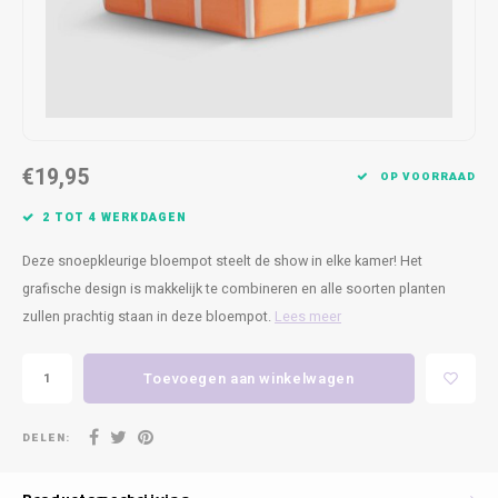
Kasten
Cobble
Spotjes
Vazen
Kleer
Badm
Bankjes
Vienna
Kussens
Vitrin
Havana
Plaids
Conso
€19,95
Helsinki
Bath & Body
Nacht
OP VOORRAAD
2 TOT 4 WERKDAGEN
Belvedere
Kaartjes
Kaste
Deze snoepkleurige bloempot steelt de show in elke kamer! Het
Isla Sofa
Textiel
Wandk
grafische design is makkelijk te combineren en alle soorten planten
zullen prachtig staan in deze bloempot.
Lees meer
Daydream XL
Kerst
Toevoegen aan winkelwagen
Geurstokjes
DELEN:
Bloempotten