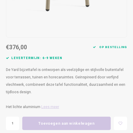
Kasten
Cobble
Spotjes
Vazen
Kleer
Badm
Bankjes
Vienna
Kussens
Vitrin
Havana
Plaids
Conso
€376,00
Helsinki
Bath & Body
Nacht
OP BESTELLING
LEVERTERMIJN: 6-9 WEKEN
Belvedere
Kaartjes
Kaste
De Yard bijzettafel is ontworpen als veelzijdige en stijlvolle buitentafel
Isla Sofa
Textiel
Wandk
voor terrassen, tuinen en horecaruimtes. Geïnspireerd door verfijnd
vlechtwerk, combineert deze tafel functionaliteit, duurzaamheid en een
Daydream XL
Kerst
tijdloos design.
Geurstokjes
Het lichte aluminium
Lees meer
Bloempotten
Toevoegen aan winkelwagen