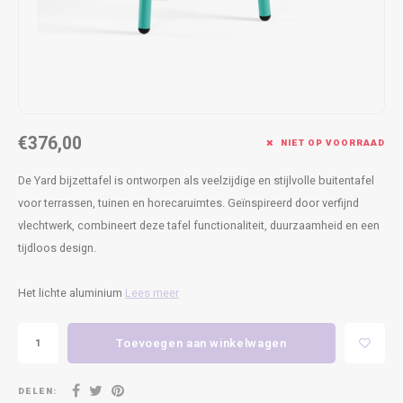
Kasten
Cobble
Spotjes
Vazen
Kleer
Badm
Bankjes
Vienna
Kussens
Vitrin
Havana
Plaids
Conso
€376,00
Helsinki
Bath & Body
Nacht
NIET OP VOORRAAD
De Yard bijzettafel is ontworpen als veelzijdige en stijlvolle buitentafel
Belvedere
Kaartjes
Kaste
voor terrassen, tuinen en horecaruimtes. Geïnspireerd door verfijnd
vlechtwerk, combineert deze tafel functionaliteit, duurzaamheid en een
Isla Sofa
Textiel
Wandk
tijdloos design.
Daydream XL
Kerst
Het lichte aluminium
Lees meer
Geurstokjes
Toevoegen aan winkelwagen
Bloempotten
DELEN: