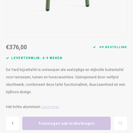
Kasten
Cobble
Spotjes
Vazen
Kleer
Badm
Bankjes
Vienna
Kussens
Vitrin
Havana
Plaids
Conso
€376,00
Helsinki
Bath & Body
Nacht
OP BESTELLING
LEVERTERMIJN: 6-9 WEKEN
Belvedere
Kaartjes
Kaste
De Yard bijzettafel is ontworpen als veelzijdige en stijlvolle buitentafel
Isla Sofa
Textiel
Wandk
voor terrassen, tuinen en horecaruimtes. Geïnspireerd door verfijnd
vlechtwerk, combineert deze tafel functionaliteit, duurzaamheid en een
Daydream XL
Kerst
tijdloos design.
Geurstokjes
Het lichte aluminium
Lees meer
Bloempotten
Toevoegen aan winkelwagen