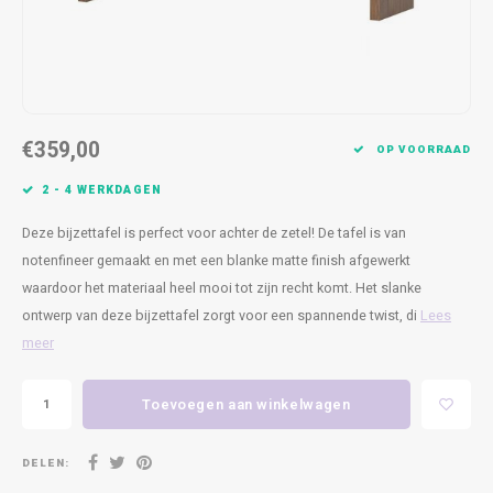
Kasten
Cobble
Spotjes
Vazen
Kleer
Badm
Bankjes
Vienna
Kussens
Vitrin
Havana
Plaids
Conso
€359,00
OP VOORRAAD
Helsinki
Bath & Body
Nacht
2 - 4 WERKDAGEN
Belvedere
Kaartjes
Kaste
Deze bijzettafel is perfect voor achter de zetel! De tafel is van
notenfineer gemaakt en met een blanke matte finish afgewerkt
Isla Sofa
Textiel
Wandk
waardoor het materiaal heel mooi tot zijn recht komt. Het slanke
ontwerp van deze bijzettafel zorgt voor een spannende twist, di
Lees
Daydream XL
Kerst
meer
Geurstokjes
Toevoegen aan winkelwagen
Bloempotten
DELEN: