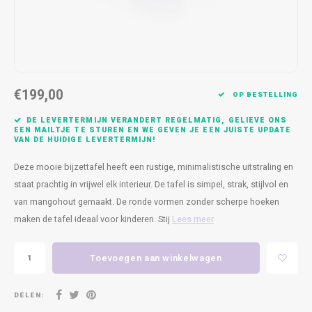
Kasten
Cobble
Spotjes
Vazen
Kleer
Badm
Bankjes
Vienna
Kussens
Vitrin
Havana
Plaids
Conso
€199,00
OP BESTELLING
Helsinki
Bath & Body
Nacht
DE LEVERTERMIJN VERANDERT REGELMATIG, GELIEVE ONS
EEN MAILTJE TE STUREN EN WE GEVEN JE EEN JUISTE UPDATE
VAN DE HUIDIGE LEVERTERMIJN!
Belvedere
Kaartjes
Kaste
Deze mooie bijzettafel heeft een rustige, minimalistische uitstraling en
Isla Sofa
Textiel
Wandk
staat prachtig in vrijwel elk interieur. De tafel is simpel, strak, stijlvol en
van mangohout gemaakt. De ronde vormen zonder scherpe hoeken
Daydream XL
Kerst
maken de tafel ideaal voor kinderen. Stij
Lees meer
Geurstokjes
Toevoegen aan winkelwagen
Bloempotten
DELEN: