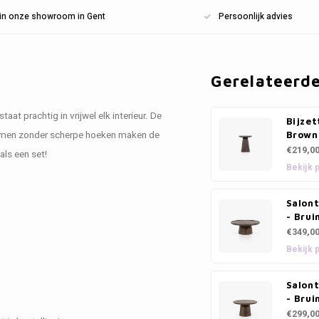
n in onze showroom in Gent
Persoonlijk advies
Gerelateerd
aat prachtig in vrijwel elk interieur. De
Bijzet
vormen zonder scherpe hoeken maken de
Brown
€219,0
als een set!
Bekijk 
Salon
- Bru
€349,0
Bekijk 
Salon
- Bru
€299,0