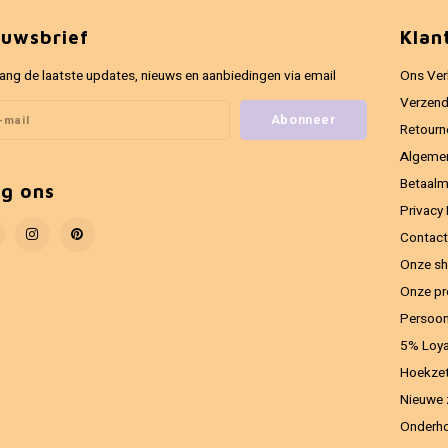
euwsbrief
Klan
ang de laatste updates, nieuws en aanbiedingen via email
Ons Ver
Verzend
Abonneer
Retourn
Algeme
Betaal
lg ons
Privacy 
Contact
Onze sh
Onze pr
Persoon
5% Loya
Hoekzet
Nieuwe 
Onderho