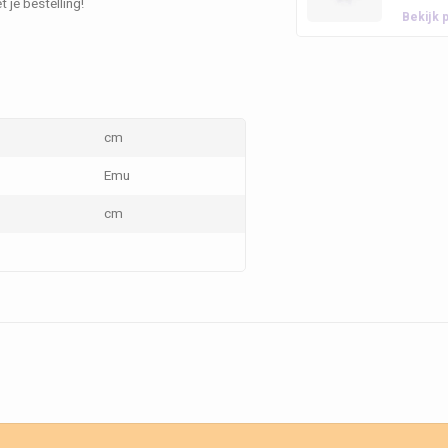
t je bestelling!
Bekijk 
cm
Emu
cm