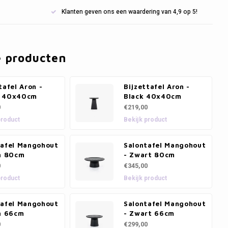
Klanten geven ons een waardering van 4,9 op 5!
e producten
tafel Aron -
Bijzettafel Aron -
 40x40cm
Black 40x40cm
0
€219,00
product
Bekijk product
tafel Mangohout
Salontafel Mangohout
in 80cm
- Zwart 80cm
0
€345,00
product
Bekijk product
tafel Mangohout
Salontafel Mangohout
in 66cm
- Zwart 66cm
0
€299,00