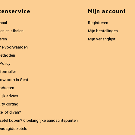
tenservice
Mijn account
haal
Registreren
en en afhalen
Mijn bestellingen
eren
Mijn verlanglijst
ne voorwaarden
methoden
Policy
formulier
owroom in Gent
oducten
lijk advies
lty korting
el of divan?
zetel kopen? 6 belangrijke aandachtspunten
udsgids zetels