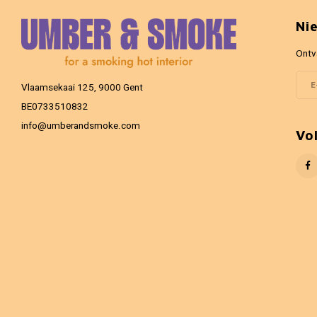
Ni
Ontv
Vlaamsekaai 125, 9000 Gent
BE0733510832
info@umberandsmoke.com
Vo