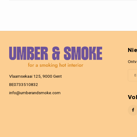
Ni
Ontv
Vlaamsekaai 125, 9000 Gent
BE0733510832
info@umberandsmoke.com
Vo