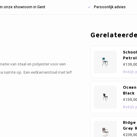
n in onze showroom in Gent
Persoonlijk advies
Gerelateerd
School
Petrol
atie van staal en polyester voor een
€139,0
Bekijk 
elke ruimte op. Een eetkamerstoel met lef!
Ocean 
Black
€159,0
Bekijk 
Ridge 
Grey 
€239,0