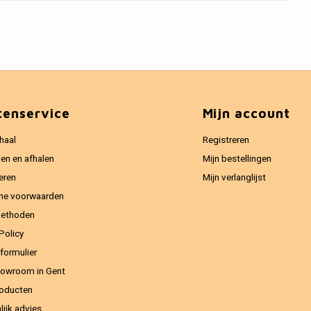
tenservice
Mijn account
haal
Registreren
en en afhalen
Mijn bestellingen
eren
Mijn verlanglijst
ne voorwaarden
methoden
Policy
formulier
owroom in Gent
oducten
lijk advies