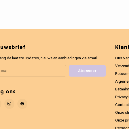
euwsbrief
Klan
ang de laatste updates, nieuws en aanbiedingen via email
Ons Ver
Verzend
Abonneer
Retourn
Algeme
Betaal
lg ons
Privacy 
Contact
Onze sh
Onze pr
Persoon