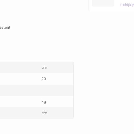
Bekijk 
esten!
cm
20
kg
cm