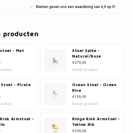
Klanten geven ons een waardering van 4,9 op 5!
e producten
stoel - Mat
Stoel Spike -
Naturel/Roze
0
€279,00
product
Bekijk product
Stoel - Pirate
Ocean Stoel - Ocean
Rice
0
€159,00
product
Bekijk product
Kink Armstoel -
Ridge Kink Armstoel -
Rib
Yellow Rib
0
€239,00