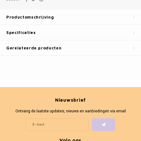
Fotokaders
Productomschrijving
Specificaties
Gerelateerde producten
Nieuwsbrief
Ontvang de laatste updates, nieuws en aanbiedingen via email
Volg ons