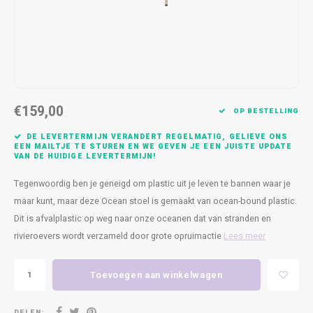
Kasten
Cobble
Spotjes
Vazen
Kleer
Badm
Bankjes
Vienna
Kussens
Vitrin
Havana
Plaids
Conso
€159,00
Helsinki
Bath & Body
Nacht
OP BESTELLING
DE LEVERTERMIJN VERANDERT REGELMATIG, GELIEVE ONS
Belvedere
Kaartjes
Kaste
EEN MAILTJE TE STUREN EN WE GEVEN JE EEN JUISTE UPDATE
VAN DE HUIDIGE LEVERTERMIJN!
Isla Sofa
Textiel
Wandk
Tegenwoordig ben je geneigd om plastic uit je leven te bannen waar je
maar kunt, maar deze Ocean stoel is gemaakt van ocean-bound plastic.
Daydream XL
Kerst
Dit is afvalplastic op weg naar onze oceanen dat van stranden en
rivieroevers wordt verzameld door grote opruimactie
Lees meer
Geurstokjes
Toevoegen aan winkelwagen
Bloempotten
DELEN: