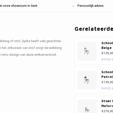
n in onze showroom in Gent
Persoonlijk advies
Gerelateerd
ebbing of stof, Spike heeft vele gezichten
School
n het zitkussen van stof zorgt de webbing
Beige
€139,0
t retro design van deze eetkamerstoel.
Bekijk 
School
Petrol
€139,0
Bekijk 
Stoel 
Nature
€279,0