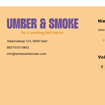
Ni
Ontv
Vlaamsekaai 125, 9000 Gent
BE0733510832
info@umberandsmoke.com
Vo