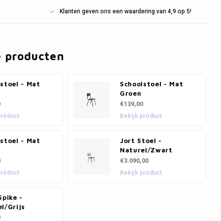
Klanten geven ons een waardering van 4,9 op 5!
e producten
stoel - Mat
Schoolstoel - Mat
Groen
0
€139,00
product
Bekijk product
stoel - Mat
Jort Stoel -
Naturel/Zwart
0
€3.090,00
product
Bekijk product
Spike -
l/Grijs
0