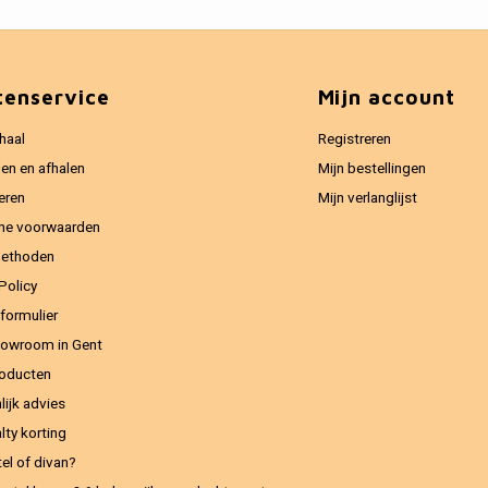
tenservice
Mijn account
haal
Registreren
en en afhalen
Mijn bestellingen
eren
Mijn verlanglijst
ne voorwaarden
methoden
Policy
formulier
owroom in Gent
oducten
lijk advies
lty korting
el of divan?