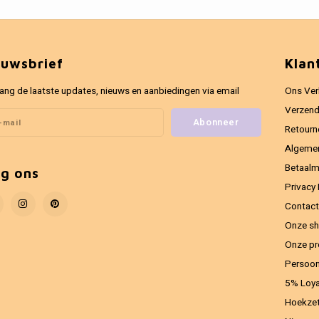
euwsbrief
Klan
ang de laatste updates, nieuws en aanbiedingen via email
Ons Ver
Verzend
Abonneer
Retourn
Algeme
Betaal
lg ons
Privacy 
Contact
Onze sh
Onze pr
Persoon
5% Loya
Hoekzet