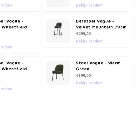
product
Bekijk product
el Vogue -
Barstoel Vogue -
t Wheatfield
Velvet Mountain 79cm
€299,00
0
Bekijk product
product
el Vogue -
Stoel Vogue - Warm
t Wheatfield
Green
€199,00
0
Bekijk product
product