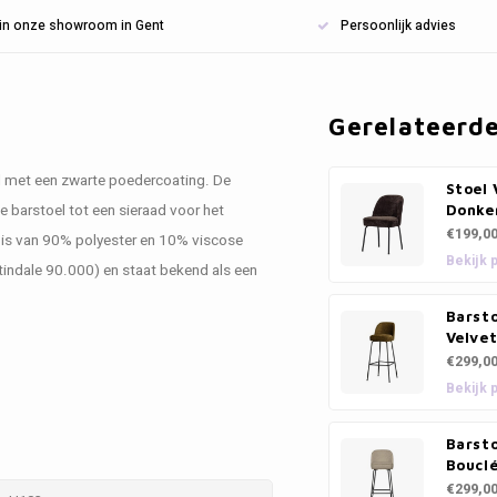
n in onze showroom in Gent
Persoonlijk advies
Gerelateerd
al met een zwarte poedercoating. De
Stoel 
 barstoel tot een sieraad voor het
Donke
€199,0
n is van 90% polyester en 10% viscose
Bekijk 
tindale 90.000) en staat bekend als een
Barsto
Velve
€299,0
Bekijk 
Barsto
Boucl
€299,0