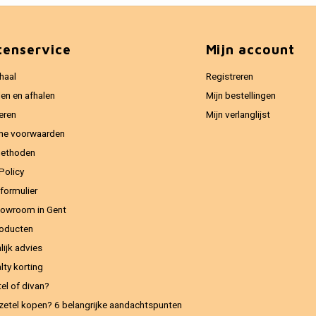
tenservice
Mijn account
haal
Registreren
en en afhalen
Mijn bestellingen
eren
Mijn verlanglijst
ne voorwaarden
methoden
Policy
formulier
owroom in Gent
oducten
lijk advies
lty korting
el of divan?
zetel kopen? 6 belangrijke aandachtspunten