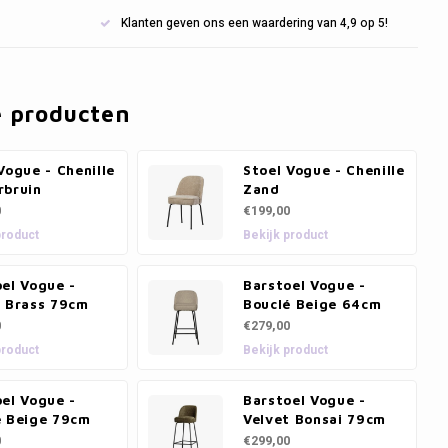
Klanten geven ons een waardering van 4,9 op 5!
e producten
Vogue - Chenille
Stoel Vogue - Chenille
rbruin
Zand
0
€199,00
product
Bekijk product
el Vogue -
Barstoel Vogue -
t Brass 79cm
Bouclé Beige 64cm
0
€279,00
product
Bekijk product
el Vogue -
Barstoel Vogue -
é Beige 79cm
Velvet Bonsai 79cm
0
€299,00