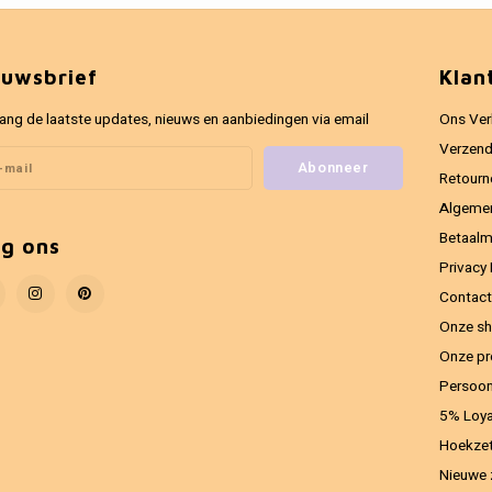
euwsbrief
Klan
ang de laatste updates, nieuws en aanbiedingen via email
Ons Ver
Verzend
Abonneer
Retourn
Algeme
Betaal
lg ons
Privacy 
Contact
Onze sh
Onze pr
Persoon
5% Loya
Hoekzet
Nieuwe 