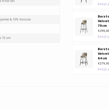
 x H103 cm
Bekijk 
Barsto
yester & 10% Viscose
Velve
79cm
€299,0
Bekijk 
 x 72 cm
Barsto
Velve
64cm
€279,0
Bekijk 