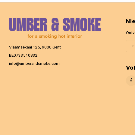
Ni
Ontv
Vlaamsekaai 125, 9000 Gent
BE0733510832
info@umberandsmoke.com
Vo