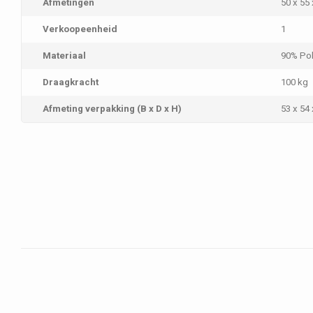
Afmetingen
50 x 55
Verkoopeenheid
1
Materiaal
90% Pol
Draagkracht
100 kg
Afmeting verpakking (B x D x H)
53 x 54