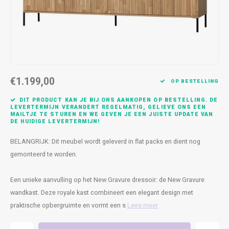
Kasten
Cobble
Spotjes
Vazen
Kleer
Badm
Bankjes
Vienna
Kussens
Vitrin
Havana
Plaids
Conso
€1.199,00
Helsinki
Bath & Body
Nacht
OP BESTELLING
DIT PRODUCT KAN JE BIJ ONS AANKOPEN OP BESTELLING. DE
Belvedere
Kaartjes
Kaste
LEVERTERMIJN VERANDERT REGELMATIG, GELIEVE ONS EEN
MAILTJE TE STUREN EN WE GEVEN JE EEN JUISTE UPDATE VAN
DE HUIDIGE LEVERTERMIJN!
Isla Sofa
Textiel
Wandk
BELANGRIJK: Dit meubel wordt geleverd in flat packs en dient nog
gemonteerd te worden.
Daydream XL
Kerst
Een unieke aanvulling op het New Gravure dressoir: de New Gravure
Geurstokjes
wandkast. Deze royale kast combineert een elegant design met
praktische opbergruimte en vormt een s
Lees meer
Bloempotten